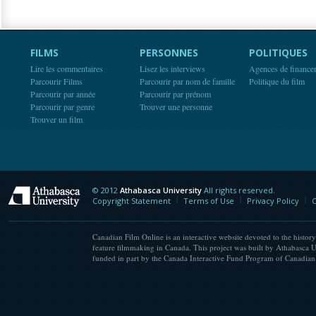
FILMS
PERSONNES
POLITIQUES
Lire les commentaires
Lisez les interviews
Agences de finance
Parcourir Films
Parcourir par nom de famille
Politique du film
Parcourir par année
Parcourir par prénom
Parcourir par genre
Trouver une personne
Trouver un film
© 2012
Athabasca University
All rights reserved.
Athabasca University
Copyright Statement
Terms of Use
Privacy Policy
C
Canadian Film Online is an interactive website devoted to the history
feature filmmaking in Canada. This project was built by Athabasca U
funded in part by the Canada Interactive Fund Program of Canadian