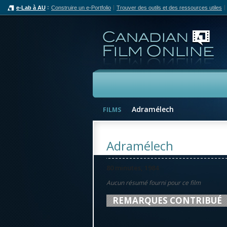
e-Lab à AU
Construire un e-Portfolio
Trouver des outils et des ressources utiles
Can
Films
Adramélech
FILMS
Adramélech
80 minutes, 1984
Aucun résumé fourni pour ce film
REMARQUES CONTRIBUÉ