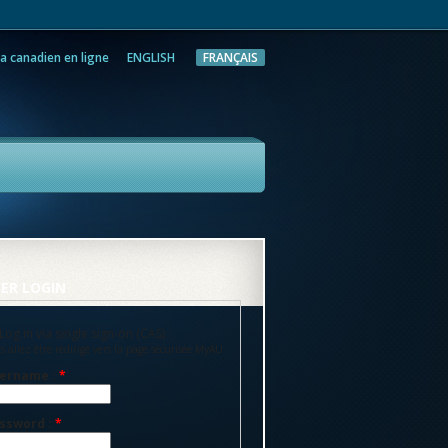
a canadien en ligne
ENGLISH
FRANÇAIS
rche
ER LOGIN
Log in via single sign-on (CAS)
s allez être redirigé vers la page sécurisée MyAU
ername :
*
ssword :
*