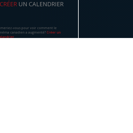
CRÉER
UN CALENDRIER
imeriez-vous pour voir comment le
inéma canadien a augmenté?
Créer un
alandrier
ÉCOUVREZ
FILMS
STEREO (
1968
)
SAM & ME (
1990
)
YEAR OF THE SHEEP (
1998
)
RACE TO FREEDOM THE... (
1993
)
TULIPS (
1980
)
EARN
MORE ABOUT FILM
d you like to learn more about Canadian
?
Athabasca University
has
a number of
ses
on media studies and film.
Become a
ent today!