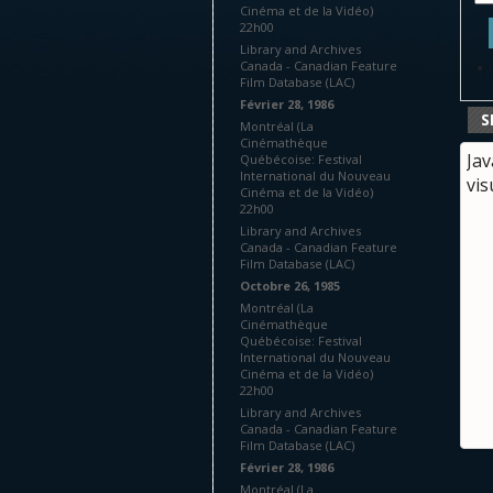
Cinéma et de la Vidéo)
22h00
Library and Archives
Canada - Canadian Feature
Film Database (LAC)
Février 28, 1986
S
Montréal (La
Cinémathèque
Jav
Québécoise: Festival
International du Nouveau
vis
Cinéma et de la Vidéo)
22h00
Library and Archives
Canada - Canadian Feature
Film Database (LAC)
Octobre 26, 1985
Montréal (La
Cinémathèque
Québécoise: Festival
International du Nouveau
Cinéma et de la Vidéo)
22h00
Library and Archives
Canada - Canadian Feature
Film Database (LAC)
Février 28, 1986
Montréal (La