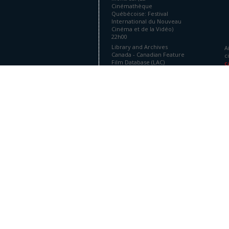
Cinémathèque
Québécoise: Festival
International du Nouveau
Cinéma et de la Vidéo)
22h00
Library and Archives
A
Canada - Canadian Feature
c
Film Database (LAC)
c
Octobre 26, 1985
Montréal (Le Cinéma
D
Parallèle)
Library and Archives
Canada - Canadian Feature
Film Database (LAC)
Février 28, 1986
Montréal (Le Cinéma
Parallèle)
Library and Archives
Canada - Canadian Feature
L
Film Database (LAC)
Octobre 26, 1985
Woul
Montréal (Le Cinéma
Film
Parallèle)
cour
Library and Archives
stud
Canada - Canadian Feature
Film Database (LAC)