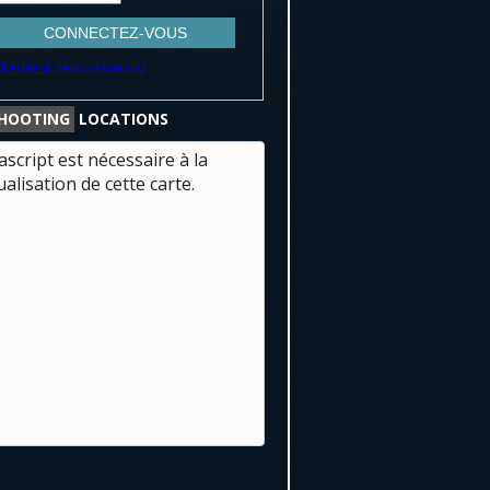
Request new password
HOOTING
LOCATIONS
ascript est nécessaire à la
ualisation de cette carte.