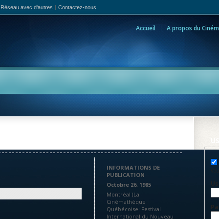
Réseau avec d'autres
Contactez-nous
Accueil
A propos du Ciném
adian Film Online
Personnes
Politiques
Reche
US
INFORMATIONS DE
Vou
PUBLICATION
Us
Octobre 26, 1985
Montréal (La
Cinémathèque
Pa
Québécoise: Festival
International du Nouveau