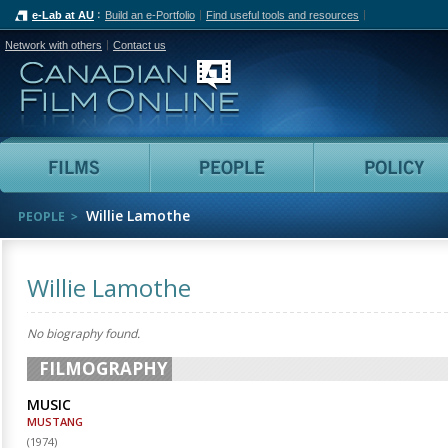
e-Lab at AU
Build an e-Portfolio
Find useful tools and resources
Network with others
Contact us
Canadian Film Online
Films
People
Willie Lamothe
PEOPLE
Willie Lamothe
No biography found.
FILMOGRAPHY
MUSIC
MUSTANG
(
1974
)