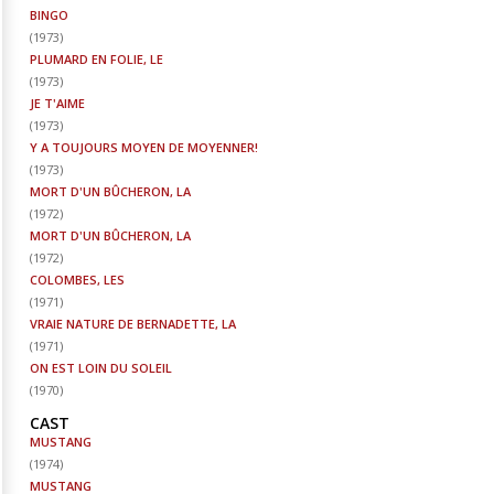
BINGO
(
1973
)
PLUMARD EN FOLIE, LE
(
1973
)
JE T'AIME
(
1973
)
Y A TOUJOURS MOYEN DE MOYENNER!
(
1973
)
MORT D'UN BÛCHERON, LA
(
1972
)
MORT D'UN BÛCHERON, LA
(
1972
)
COLOMBES, LES
(
1971
)
VRAIE NATURE DE BERNADETTE, LA
(
1971
)
ON EST LOIN DU SOLEIL
(
1970
)
CAST
MUSTANG
(
1974
)
MUSTANG