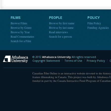
FILMS
PEOPLE
POLICY
Browse Films
Browse by first name
Film Policy
Browse by Genre
Browse by last name
Funding Agencies
Browse by Year
Read interviews
Read Commentaries
Search for a person
Search for a Film
© 2012
Athabasca University
All rights reserved.
Athabasca University
Copyright Statement
Terms of Use
Privacy Policy
C
Canadian Film Online is an interactive website devoted to the history
feature filmmaking in Canada. This project was built by Athabasca U
funded in part by the Canada Interactive Fund Program of Canadian