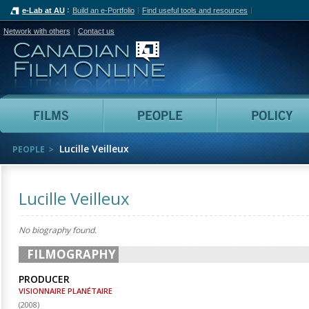
e-Lab at AU
Build an e-Portfolio
Find useful tools and resources
Network with others
Contact us
Canadian Film Online
Films
People
Lucille Veilleux
PEOPLE
Lucille Veilleux
No biography found.
FILMOGRAPHY
PRODUCER
VISIONNAIRE PLANÉTAIRE
(
2008
)