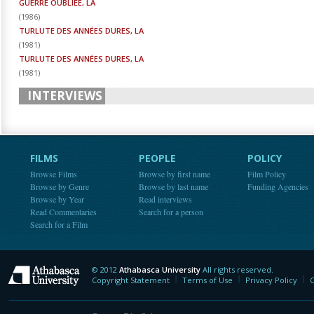
GUERRE OUBLIÉE, LA
(
1986
)
TURLUTE DES ANNÉES DURES, LA
(
1981
)
TURLUTE DES ANNÉES DURES, LA
(
1981
)
INTERVIEWS
FILMS
PEOPLE
POLICY
Browse Films
Browse by first name
Film Policy
Browse by Genre
Browse by last name
Funding Agencies
Browse by Year
Read interviews
Read Commentaries
Search for a person
Search for a Film
© 2012
Athabasca University
All rights reserved.
Athabasca University
Copyright Statement
Terms of Use
Privacy Policy
C