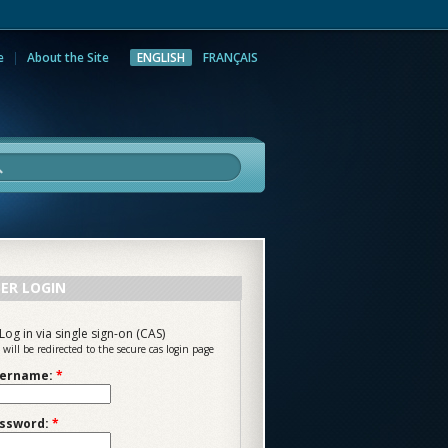
e
About the Site
ENGLISH
FRANÇAIS
rch
ER LOGIN
Log in via single sign-on (CAS)
 will be redirected to the secure cas login page
ername:
*
ssword:
*