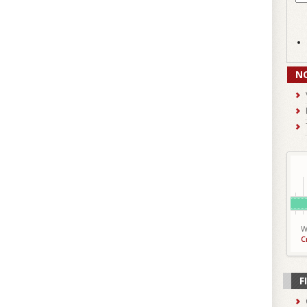
N
W
C
F