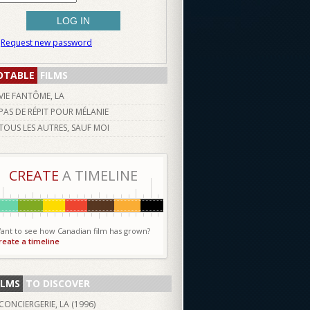
Request new password
OTABLE
FILMS
VIE FANTÔME, LA
PAS DE RÉPIT POUR MÉLANIE
TOUS LES AUTRES, SAUF MOI
CREATE
A TIMELINE
ant to see how Canadian film has grown?
reate a timeline
ILMS
TO DISCOVER
CONCIERGERIE, LA (
1996
)