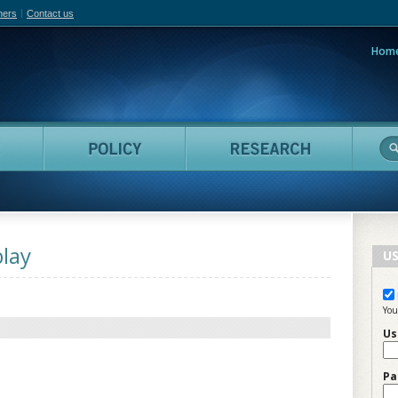
hers
Contact us
Hom
adian Film Online
People
Policy
Resea
lay
US
You
Us
Pa