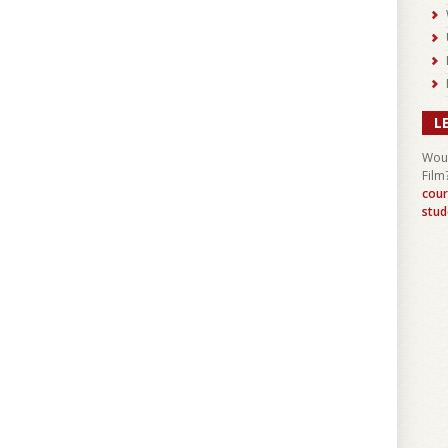
L
Woul
Film
cour
stud