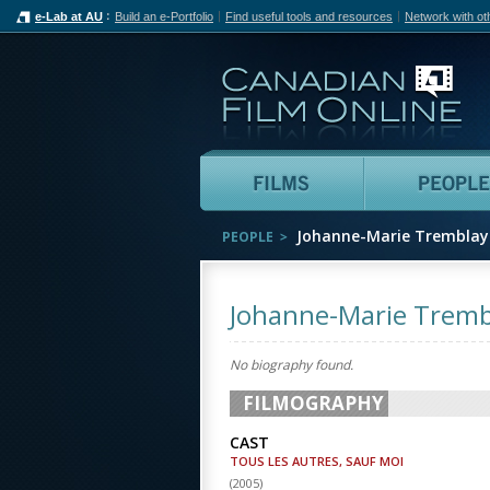
e-Lab at AU
Build an e-Portfolio
Find useful tools and resources
Network with ot
Can
Films
Johanne-Marie Tremblay
PEOPLE
Johanne-Marie Tremb
No biography found.
FILMOGRAPHY
CAST
TOUS LES AUTRES, SAUF MOI
(
2005
)