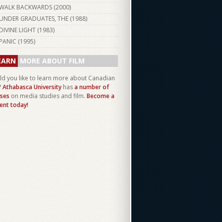
WALK BACKWARDS (
2000
)
UNDER GRADUATES, THE (
1988
)
DIVINE LIGHT (
1983
)
PANIC (
1995
)
EARN
MORE ABOUT FILM
d you like to learn more about Canadian
?
Athabasca University
has
a number of
ses
on media studies and film.
Become a
ent today!