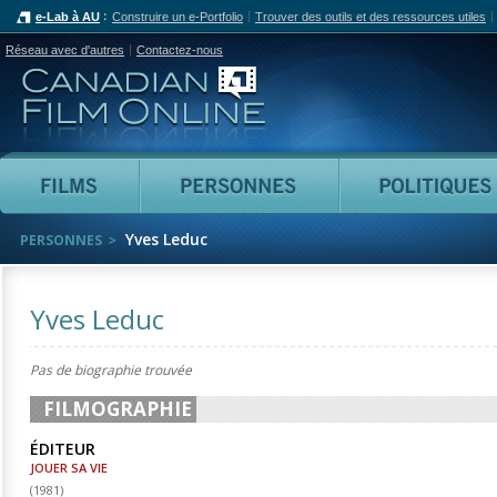
e-Lab à AU
Construire un e-Portfolio
Trouver des outils et des ressources utiles
Réseau avec d'autres
Contactez-nous
Canadian Film Online
Films
Personnes
Yves Leduc
PERSONNES
Yves Leduc
Pas de biographie trouvée
FILMOGRAPHIE
ÉDITEUR
JOUER SA VIE
(
1981
)