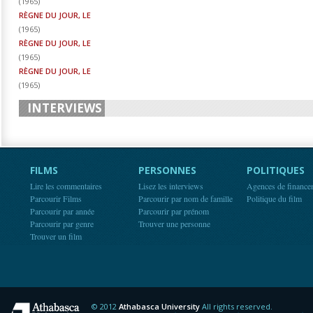
(
1965
)
RÈGNE DU JOUR, LE
(
1965
)
RÈGNE DU JOUR, LE
(
1965
)
RÈGNE DU JOUR, LE
(
1965
)
INTERVIEWS
FILMS
PERSONNES
POLITIQUES
Lire les commentaires
Lisez les interviews
Agences de finance
Parcourir Films
Parcourir par nom de famille
Politique du film
Parcourir par année
Parcourir par prénom
Parcourir par genre
Trouver une personne
Trouver un film
© 2012
Athabasca University
All rights reserved.
Athabasca University