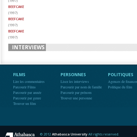
(
1997
)
BEEFCAKE
(
1997
)
BEEFCAKE
(
1997
)
BEEFCAKE
(
1997
)
INTERVIEWS
FILMS
PERSONNES
POLITIQUES
Lire les commentaires
Lisez les interviews
Agences de finance
Parcourir Films
Parcourir par nom de famille
Politique du film
Parcourir par année
Parcourir par prénom
Parcourir par genre
Trouver une personne
Trouver un film
© 2012
Athabasca University
All rights reserved.
Athabasca University