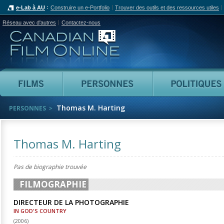
e-Lab à AU
Construire un e-Portfolio
Trouver des outils et des ressources utiles
Réseau avec d'autres
Contactez-nous
Canadian Film Online
Films
Personnes
Thomas M. Harting
PERSONNES
Thomas M. Harting
Pas de biographie trouvée
FILMOGRAPHIE
DIRECTEUR DE LA PHOTOGRAPHIE
IN GOD'S COUNTRY
(
2006
)