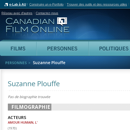
e-Lab à AU
Construire un e-Portfolio
Trouver des outils et des ressources utiles
Réseau avec d'autres
Contactez-nous
Canadian Film Online
Films
Personnes
Suzanne Plouffe
PERSONNES
Suzanne Plouffe
Pas de biographie trouvée
FILMOGRAPHIE
ACTEURS
AMOUR HUMAIN, L'
(
1970
)