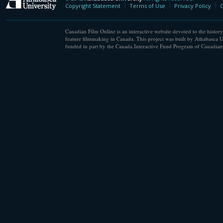
Athabasca University
Copyright Statement
Terms of Use
Privacy Policy
C
Canadian Film Online is an interactive website devoted to the history
feature filmmaking in Canada. This project was built by Athabasca U
funded in part by the Canada Interactive Fund Program of Canadian