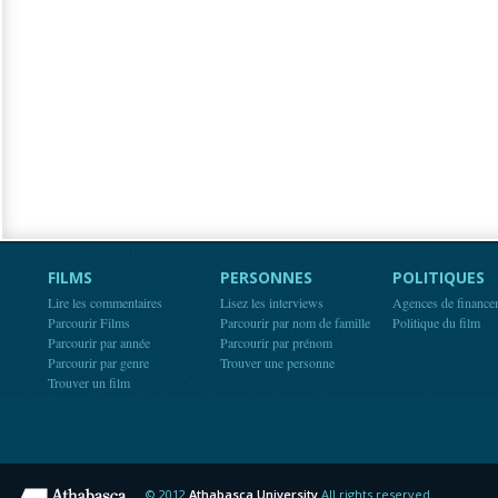
FILMS
PERSONNES
POLITIQUES
Lire les commentaires
Lisez les interviews
Agences de finance
Parcourir Films
Parcourir par nom de famille
Politique du film
Parcourir par année
Parcourir par prénom
Parcourir par genre
Trouver une personne
Trouver un film
© 2012
Athabasca University
All rights reserved.