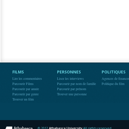
FILMS
PERSONNES
POLITIQUES
Lire les commentaires
Lisez les interviews
Agences de finance
Parcourir Films
Parcourir par nom de famille
Politique du film
Parcourir par année
Parcourir par prénom
Parcourir par genre
Trouver une personne
Trouver un film
© 2012
Athabasca University
All rights reserved.