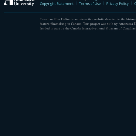
Athabasca University
Copyright Statement
Terms of Use
Privacy Policy
C
Canadian Film Online is an interactive website devoted to the history
feature filmmaking in Canada. This project was built by Athabasca U
funded in part by the Canada Interactive Fund Program of Canadian