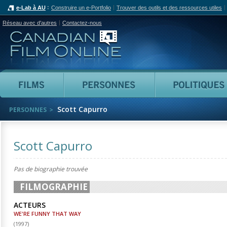
e-Lab à AU
Construire un e-Portfolio
Trouver des outils et des ressources utiles
Réseau avec d'autres
Contactez-nous
Canadian Film Online
Films
Personnes
Scott Capurro
PERSONNES
Scott Capurro
Pas de biographie trouvée
FILMOGRAPHIE
ACTEURS
WE'RE FUNNY THAT WAY
(
1997
)