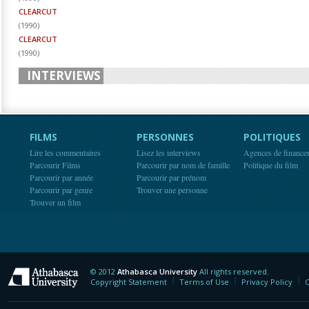
CLEARCUT
(
1990
)
CLEARCUT
(
1990
)
INTERVIEWS
FILMS
PERSONNES
POLITIQUES
Lire les commentaires
Lisez les interviews
Agences de finance
Parcourir Films
Parcourir par nom de famille
Politique du film
Parcourir par année
Parcourir par prénom
Parcourir par genre
Trouver une personne
Trouver un film
© 2012
Athabasca University
All rights reserved.
Athabasca University
Copyright Statement
Terms of Use
Privacy Policy
C