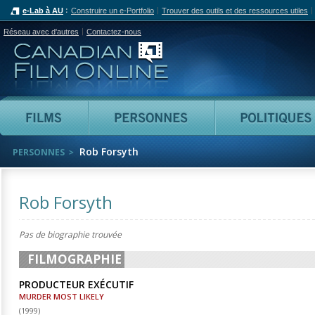
e-Lab à AU
Construire un e-Portfolio
Trouver des outils et des ressources utiles
Réseau avec d'autres
Contactez-nous
Canadian Film Online
Films
Personnes
Rob Forsyth
PERSONNES
Rob Forsyth
Pas de biographie trouvée
FILMOGRAPHIE
PRODUCTEUR EXÉCUTIF
MURDER MOST LIKELY
(
1999
)