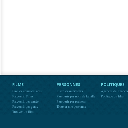
FILMS
PERSONNES
POLITIQUES
Lire les commentaires
Lisez les interviews
Agences de finance
Parcourir Films
Parcourir par nom de famille
Politique du film
Parcourir par année
Parcourir par prénom
Parcourir par genre
Trouver une personne
Trouver un film