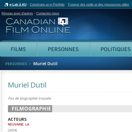
e-Lab à AU
Construire un e-Portfolio
Trouver des outils et des ressources utiles
Réseau avec d'autres
Contactez-nous
Canadian Film Online
Films
Personnes
Muriel Dutil
PERSONNES
Muriel Dutil
Pas de biographie trouvée
FILMOGRAPHIE
ACTEURS
NEUVAINE, LA
(
2004
)