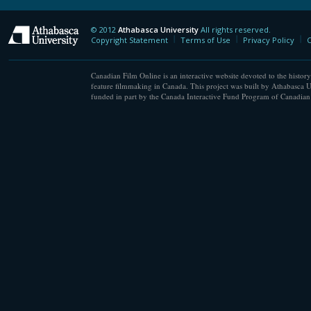
© 2012
Athabasca University
All rights reserved.
Athabasca University
Copyright Statement
Terms of Use
Privacy Policy
C
Canadian Film Online is an interactive website devoted to the history
feature filmmaking in Canada. This project was built by Athabasca U
funded in part by the Canada Interactive Fund Program of Canadian