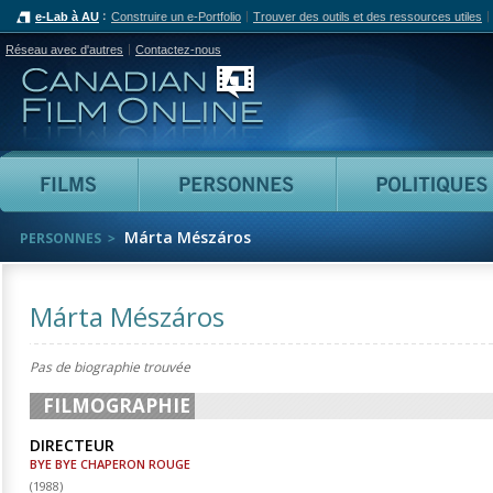
e-Lab à AU
Construire un e-Portfolio
Trouver des outils et des ressources utiles
Réseau avec d'autres
Contactez-nous
Canadian Film Online
Films
Personnes
Márta Mészáros
PERSONNES
Márta Mészáros
Pas de biographie trouvée
FILMOGRAPHIE
DIRECTEUR
BYE BYE CHAPERON ROUGE
(
1988
)