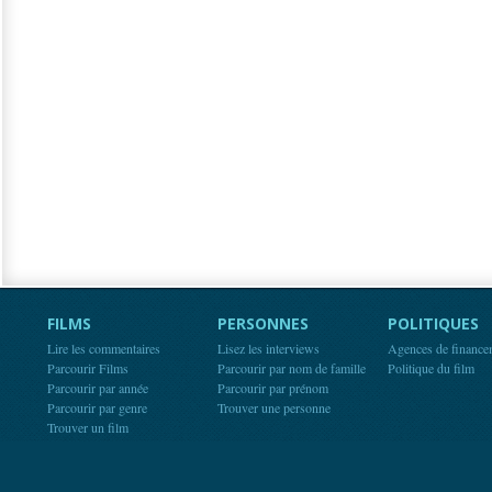
FILMS
PERSONNES
POLITIQUES
Lire les commentaires
Lisez les interviews
Agences de finance
Parcourir Films
Parcourir par nom de famille
Politique du film
Parcourir par année
Parcourir par prénom
Parcourir par genre
Trouver une personne
Trouver un film