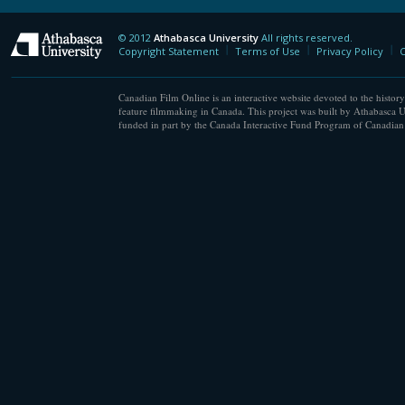
© 2012
Athabasca University
All rights reserved.
Athabasca University
Copyright Statement
Terms of Use
Privacy Policy
C
Canadian Film Online is an interactive website devoted to the history
feature filmmaking in Canada. This project was built by Athabasca U
funded in part by the Canada Interactive Fund Program of Canadian