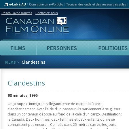
e-Lab à AU
Construire un e-Portfolio
Trouver des outils et des ressources utiles
Réseau avec d'autres
Contactez-nous
Canadian Film Online
Films
Personnes
Clandestins
FILMS
Clandestins
98 minutes, 1996
Un groupe d’immigrants illégaux tente de quitter la France
clandestinement. Avec l’aide d’un passeur, ils parviennent à se glisser
dans un conteneur déposé au fond de la cale d’un cargo. Destination :
le Canada. Deux hommes, deux femmes et deux enfants qui ne se
connaissent pas encore... Coincés dans 25 mètres carrés, les jours