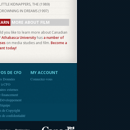
LITTLE KIDNAPPERS, THE (
1989
)
DROWNING IN DREAMS (
1997
)
EARN
MORE ABOUT FILM
d you like to learn more about Canadian
?
Athabasca University
has
a number of
ses
on media studies and film.
Become a
ent today!
OS DE CFO
MY ACCOUNT
es Données
Connectez-vous
r à CFO
aires externes
e financement
 Développement
l'équipe
n de Copyright
n de confidentialité
Canada