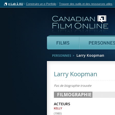
e-Lab à AU
Construire un e-Portfolio
Trouver des outils et des ressources utiles
Can
Films
Larry Koopman
PERSONNES
Larry Koopman
Pas de biographie trouvée
FILMOGRAPHIE
ACTEURS
KELLY
(
1980
)