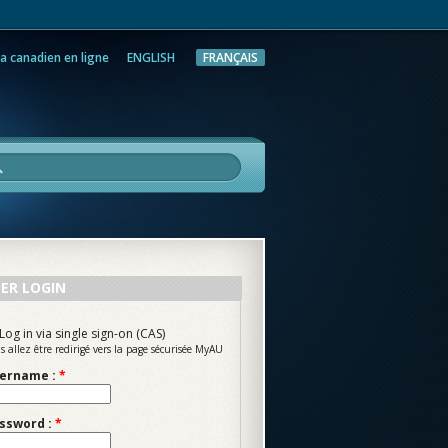
a canadien en ligne
ENGLISH
FRANÇAIS
rche
ER LOGIN
Log in via single sign-on (CAS)
s allez être redirigé vers la page sécurisée MyAU
ername :
*
ssword :
*