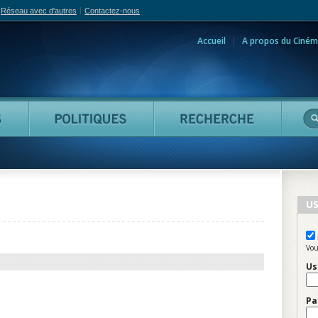
Réseau avec d'autres
Contactez-nous
Accueil
A propos du Ciném
adian Film Online
Personnes
Politiques
Reche
US
Vou
Us
Pa