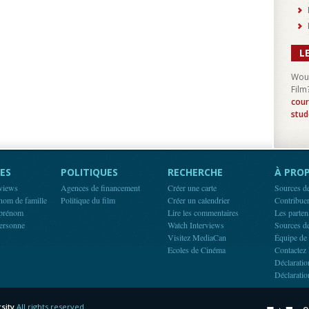
L
Woul
Film
cour
stud
ES
POLITIQUES
RECHERCHE
À PROP
rviews
Agences de financement
Créer une carte
Sources d
 nom de famille
Politique du film
Créer un calendrier
Contribue
 prénom
Lire les commentaires
Les parten
ersonne
Watch Interviews
Sources d
Visitez MediaCan
Équipe de
Ecoles de Cinéma
Contactez 
Déclaratio
Déclaratio
sity
All rights reserved.