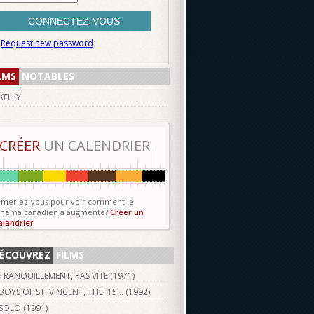
Request new password
LMS
NOTABLES
KELLY
CRÉER
UN CALENDRIER
imeriez-vous pour voir comment le
inéma canadien a augmenté?
Créer un
alandrier
ÉCOUVREZ
FILMS
TRANQUILLEMENT, PAS VITE (
1971
)
BOYS OF ST. VINCENT, THE: 15... (
1992
)
SOLO (
1991
)