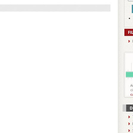
FI
A
c
c
D