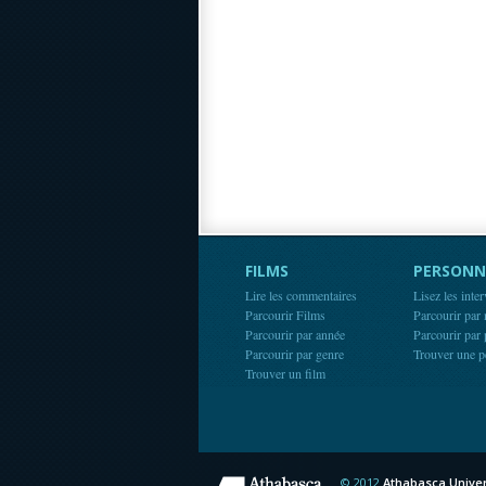
FILMS
PERSONN
Lire les commentaires
Lisez les inte
Parcourir Films
Parcourir par
Parcourir par année
Parcourir par
Parcourir par genre
Trouver une p
Trouver un film
© 2012
Athabasca Univer