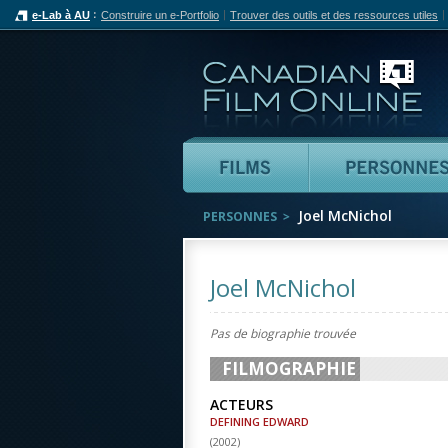
e-Lab à AU
Construire un e-Portfolio
Trouver des outils et des ressources utiles
Can
Films
Joel McNichol
PERSONNES
Joel McNichol
Pas de biographie trouvée
FILMOGRAPHIE
ACTEURS
DEFINING EDWARD
(
2002
)