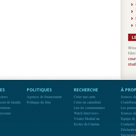
L
Woul
Film
cour
stud
ES
POLITIQUES
RECHERCHE
À PROP
rviews
Agences de financement
Créer une carte
Sources d
 nom de famille
Politique du film
Créer un calendrier
Contribue
 prénom
Lire les commentaires
Les parten
ersonne
Watch Interviews
Sources d
Visitez MediaCan
Équipe de
Ecoles de Cinéma
Contactez 
Déclaratio
Déclaratio