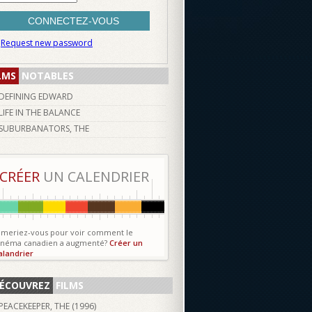
Request new password
LMS
NOTABLES
DEFINING EDWARD
LIFE IN THE BALANCE
SUBURBANATORS, THE
CRÉER
UN CALENDRIER
imeriez-vous pour voir comment le
inéma canadien a augmenté?
Créer un
alandrier
ÉCOUVREZ
FILMS
PEACEKEEPER, THE (
1996
)