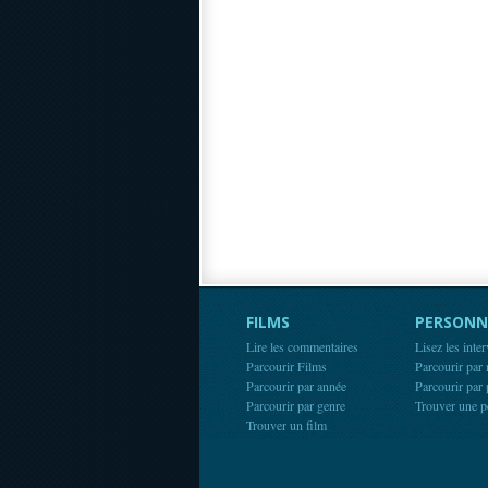
FILMS
PERSONN
Lire les commentaires
Lisez les inte
Parcourir Films
Parcourir par
Parcourir par année
Parcourir par
Parcourir par genre
Trouver une p
Trouver un film