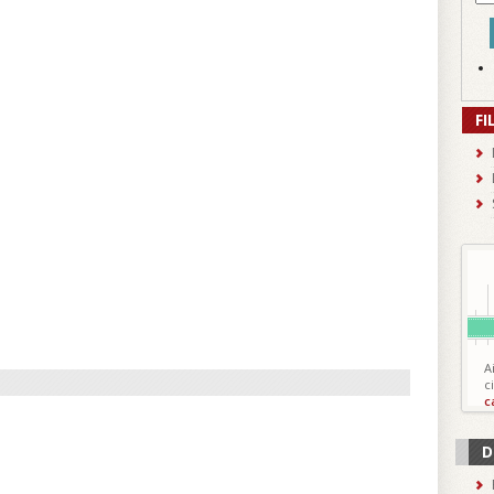
FI
A
c
c
D