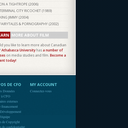
ON A TIGHTROPE (
2006
)
TERMINAL CITY RICOCHET (
1989
)
KING JIMMY (
2004
)
FAIRYTALES & PORNOGRAPHY (
2002
)
EARN
MORE ABOUT FILM
d you like to learn more about Canadian
?
Athabasca University
has
a number of
ses
on media studies and film.
Become a
ent today!
OS DE CFO
MY ACCOUNT
es Données
Connectez-vous
r à CFO
aires externes
e financement
 Développement
l'équipe
n de Copyright
n de confidentialité