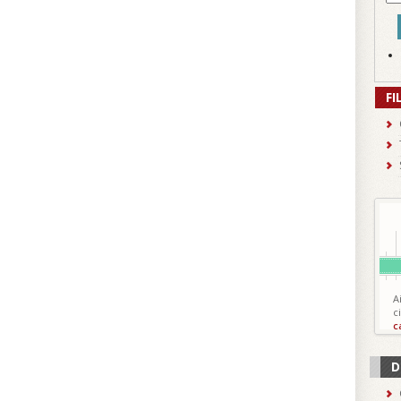
FI
A
c
c
D