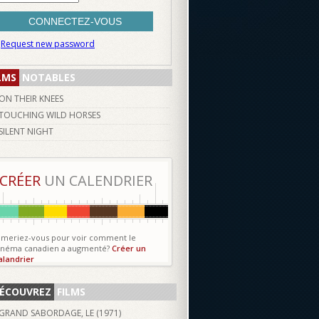
Request new password
LMS
NOTABLES
ON THEIR KNEES
TOUCHING WILD HORSES
SILENT NIGHT
CRÉER
UN CALENDRIER
imeriez-vous pour voir comment le
inéma canadien a augmenté?
Créer un
alandrier
ÉCOUVREZ
FILMS
GRAND SABORDAGE, LE (
1971
)