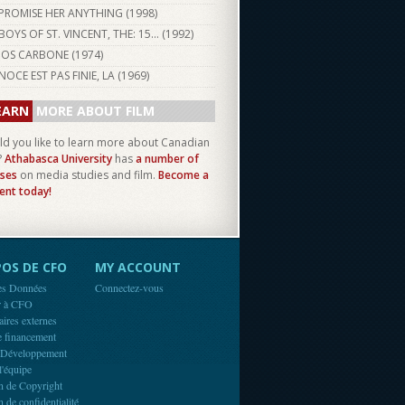
PROMISE HER ANYTHING (
1998
)
BOYS OF ST. VINCENT, THE: 15... (
1992
)
JOS CARBONE (
1974
)
NOCE EST PAS FINIE, LA (
1969
)
EARN
MORE ABOUT FILM
d you like to learn more about Canadian
?
Athabasca University
has
a number of
ses
on media studies and film.
Become a
ent today!
OS DE CFO
MY ACCOUNT
es Données
Connectez-vous
r à CFO
aires externes
e financement
 Développement
l'équipe
n de Copyright
n de confidentialité