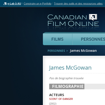
e-Lab à AU
Construire un e-Portfolio
Trouver des outils et des ressources utiles
Can
Films
James McGowan
PERSONNES
James McGowan
Pas de biographie trouvée
FILMOGRAPHIE
ACTEURS
SCENT OF DANGER
(
2002
)