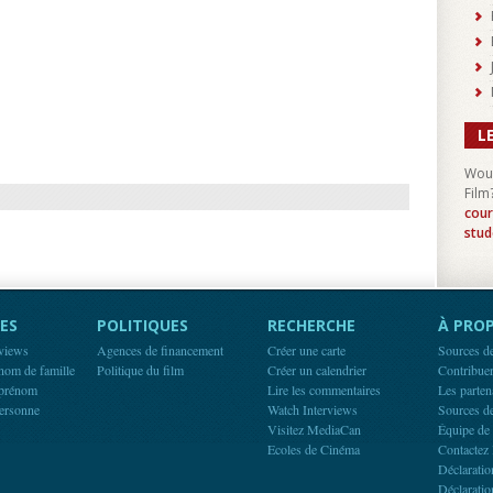
L
Woul
Film
cour
stud
ES
POLITIQUES
RECHERCHE
À PROP
rviews
Agences de financement
Créer une carte
Sources d
 nom de famille
Politique du film
Créer un calendrier
Contribue
 prénom
Lire les commentaires
Les parten
ersonne
Watch Interviews
Sources d
Visitez MediaCan
Équipe de
Ecoles de Cinéma
Contactez 
Déclaratio
Déclaratio