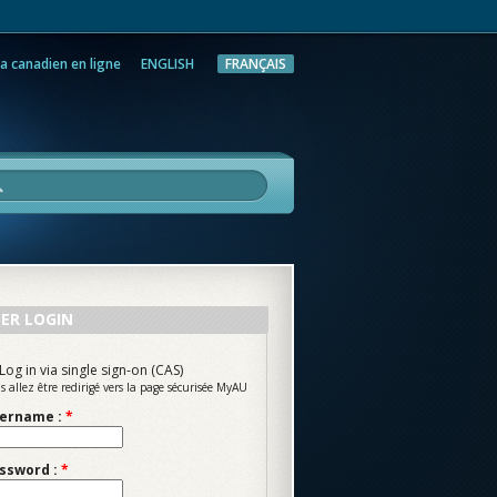
a canadien en ligne
ENGLISH
FRANÇAIS
rche
ER LOGIN
Log in via single sign-on (CAS)
s allez être redirigé vers la page sécurisée MyAU
ername :
*
ssword :
*