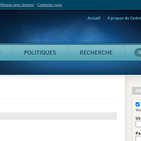
Réseau avec d'autres
Contactez-nous
Accueil
A propos du Ciném
adian Film Online
Personnes
Politiques
Reche
US
Vou
Us
Pa