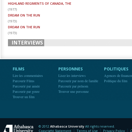
HIGHLAND REGIMENTS OF CANADA, THE
(
1977
)
DREAM ON THE RUN
(
1973
)
DREAM ON THE RUN
(
1973
)
INTERVIEWS
FILMS
PERSONNES
POLITIQUES
Lire les commentaires
Lisez les interviews
Agences de finance
Parcourir Films
Parcourir par nom de famille
Politique du film
Parcourir par année
Parcourir par prénom
Parcourir par genre
Trouver une personne
Trouver un film
© 2012
Athabasca University
All rights reserved.
Athabasca University
Copyright Statement
Terms of Use
Privacy Policy
C