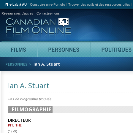
e-Lab à AU
Construire un e-Portfolio
Trouver des outils et des ressources utiles
Réseau avec d'autres
Contactez-nous
Canadian Film Online
Films
Personnes
Ian A. Stuart
PERSONNES
Ian A. Stuart
Pas de biographie trouvée
FILMOGRAPHIE
DIRECTEUR
PIT, THE
(
1979
)