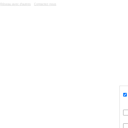
Réseau avec d'autres
Contactez-nous
Accueil
A propos du Ciném
adian Film Online
Personnes
Politiques
Reche
US
Vou
Us
Pa