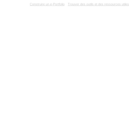
e-Lab à AU
Construire un e-Portfolio
Trouver des outils et des ressources utiles
Can
Films
Guy Gagnon
PERSONNES
Guy Gagnon
Pas de biographie trouvée
FILMOGRAPHIE
PRODUCTEUR EXÉCUTIF
SEPT JOURS DU TALION, LES
(
2009
)