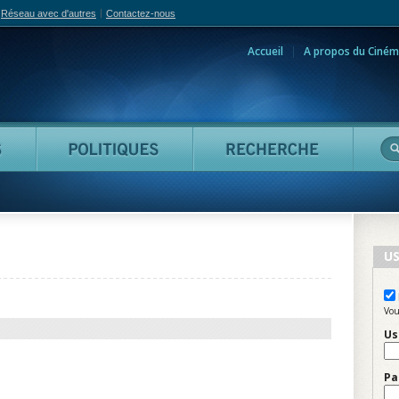
Réseau avec d'autres
Contactez-nous
Accueil
A propos du Ciném
adian Film Online
Personnes
Politiques
Reche
US
Vou
Us
Pa