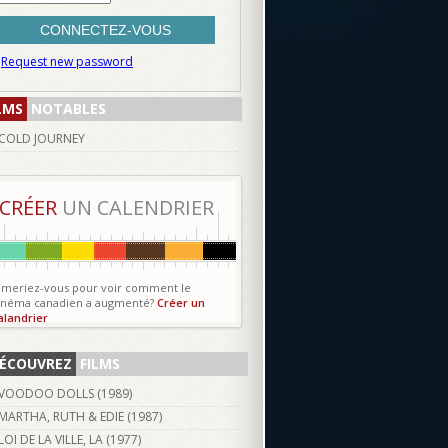
Request new password
LMS
NOTABLES
COLD JOURNEY
CRÉER
UN CALENDRIER
imeriez-vous pour voir comment le
inéma canadien a augmenté?
Créer un
alandrier
ÉCOUVREZ
FILMS
VOODOO DOLLS (
1989
)
MARTHA, RUTH & EDIE (
1987
)
LOI DE LA VILLE, LA (
1977
)