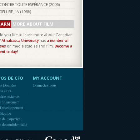
CONTRE TOUTE ESPÉRANCE (
2006
)
GELURE, LA (
1968
)
EARN
MORE ABOUT FILM
d you like to learn more about Canadian
?
Athabasca University
has
a number of
ses
on media studies and film.
Become a
ent today!
OS DE CFO
MY ACCOUNT
es Données
Connectez-vous
r à CFO
aires externes
e financement
 Développement
l'équipe
n de Copyright
n de confidentialité
Canada