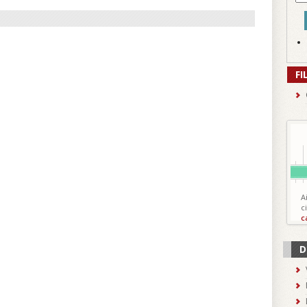
FI
A
c
c
D