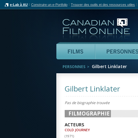
e-Lab à AU
Construire un e-Portfolio
Trouver des outils et des ressources utiles
Can
Films
Gilbert Linklater
PERSONNES
Gilbert Linklater
Pas de biographie trouvée
FILMOGRAPHIE
ACTEURS
COLD JOURNEY
(
1971
)