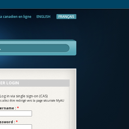
a canadien en ligne
ENGLISH
FRANÇAIS
rche
ER LOGIN
Log in via single sign-on (CAS)
s allez être redirigé vers la page sécurisée MyAU
ername :
*
ssword :
*