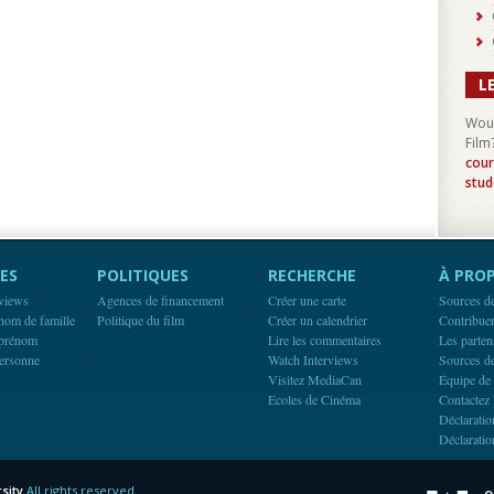
L
Woul
Film
cour
stud
ES
POLITIQUES
RECHERCHE
À PROP
rviews
Agences de financement
Créer une carte
Sources d
 nom de famille
Politique du film
Créer un calendrier
Contribue
 prénom
Lire les commentaires
Les parten
ersonne
Watch Interviews
Sources d
Visitez MediaCan
Équipe de
Ecoles de Cinéma
Contactez 
Déclaratio
Déclaratio
sity
All rights reserved.