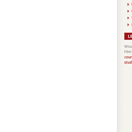
L
Woul
Film
cour
stud