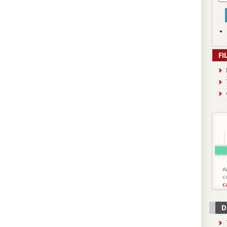
FI
A
c
c
D