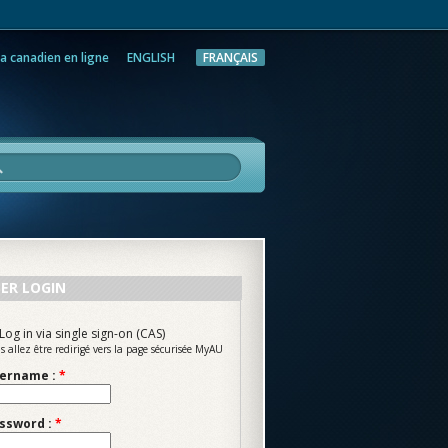
a canadien en ligne
ENGLISH
FRANÇAIS
rche
ER LOGIN
Log in via single sign-on (CAS)
s allez être redirigé vers la page sécurisée MyAU
ername :
*
ssword :
*