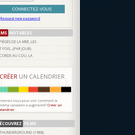
Request new password
LMS
NOTABLES
PIÈGES DE LA MER, LES
7 FOIS...(PAR JOUR)
CORDE AU COU, LA
CRÉER
UN CALENDRIER
imeriez-vous pour voir comment le
inéma canadien a augmenté?
Créer un
alandrier
ÉCOUVREZ
FILMS
THUNDERGROUND (
1988
)