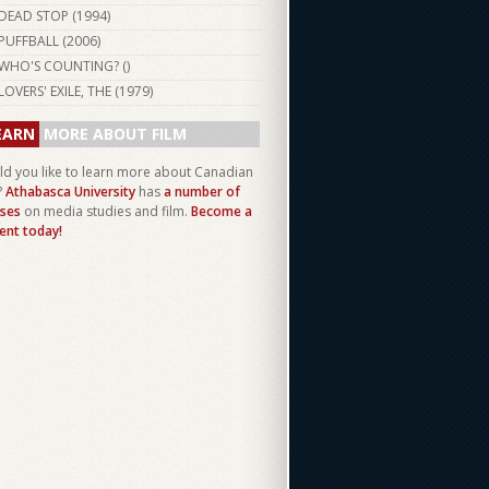
DEAD STOP (
1994
)
PUFFBALL (
2006
)
WHO'S COUNTING? ()
LOVERS' EXILE, THE (
1979
)
EARN
MORE ABOUT FILM
d you like to learn more about Canadian
?
Athabasca University
has
a number of
ses
on media studies and film.
Become a
ent today!