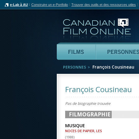
e-Lab à AU
Construire un e-Portfolio
Trouver des outils et des ressources utiles
Can
Films
François Cousineau
PERSONNES
François Cousineau
Pas de biographie trouvée
FILMOGRAPHIE
MUSIQUE
NOCES DE PAPIER, LES
(
1988
)