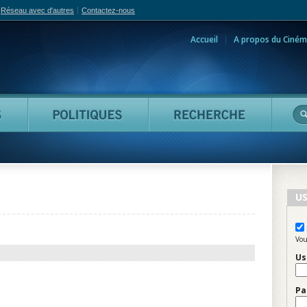
Réseau avec d'autres
Contactez-nous
Accueil
A propos du Ciném
adian Film Online
Personnes
Politiques
Reche
US
Vou
Us
Pa