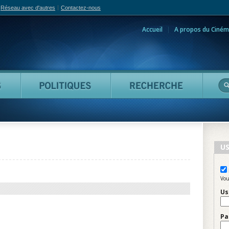
Réseau avec d'autres
Contactez-nous
Accueil
A propos du Ciném
adian Film Online
Personnes
Politiques
Reche
US
Vou
Us
Pa