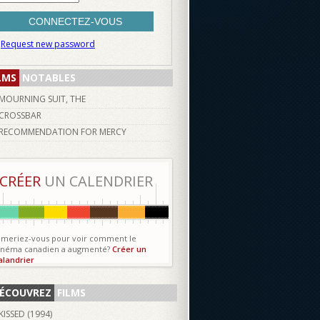
Request new password
LMS
NOTABLES
MOURNING SUIT, THE
CROSSBAR
RECOMMENDATION FOR MERCY
CRÉER
UN CALENDRIER
imeriez-vous pour voir comment le
inéma canadien a augmenté?
Créer un
alandrier
ÉCOUVREZ
FILMS
KISSED (
1994
)