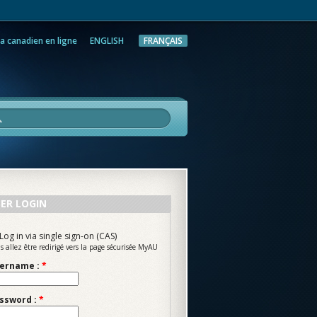
a canadien en ligne
ENGLISH
FRANÇAIS
rche
ER LOGIN
Log in via single sign-on (CAS)
s allez être redirigé vers la page sécurisée MyAU
ername :
*
ssword :
*