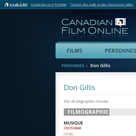
e-Lab à AU
Construire un e-Portfolio
Trouver des outils et des ressources utiles
Can
Films
Don Gillis
PERSONNES
Don Gillis
Pas de biographie trouvée
FILMOGRAPHIE
MUSIQUE
CROSSBAR
(
1978
)