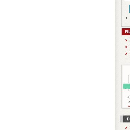
FI
A
c
c
D