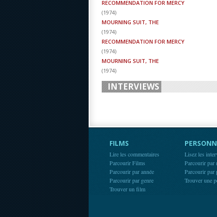
RECOMMENDATION FOR MERCY
(
1974
)
MOURNING SUIT, THE
(
1974
)
RECOMMENDATION FOR MERCY
(
1974
)
MOURNING SUIT, THE
(
1974
)
INTERVIEWS
FILMS
PERSONN
Lire les commentaires
Lisez les inte
Parcourir Films
Parcourir par
Parcourir par année
Parcourir par
Parcourir par genre
Trouver une p
Trouver un film