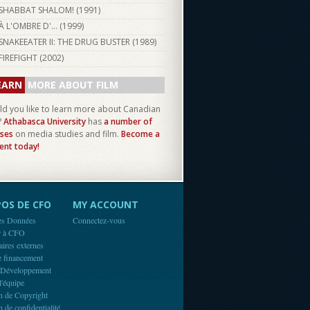
SHABBAT SHALOM! (
1991
)
À L'OMBRE D'... (
1999
)
SNAKEEATER II: THE DRUG BUSTER (
1989
)
FIREFIGHT (
2002
)
EARN
MORE ABOUT FILM
d you like to learn more about Canadian
?
Athabasca University
has
a number of
ses
on media studies and film.
Become a
ent today!
OS DE CFO
MY ACCOUNT
es Données
Connectez-vous
r à CFO
aires externes
e financement
 Développement
l'équipe
n de Copyright
n de confidentialité