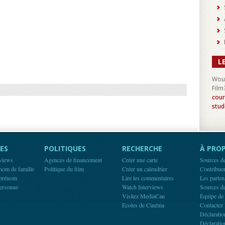
L
Woul
Film
cour
stud
ES
POLITIQUES
RECHERCHE
À PROP
rviews
Agences de financement
Créer une carte
Sources d
 nom de famille
Politique du film
Créer un calendrier
Contribue
 prénom
Lire les commentaires
Les parten
ersonne
Watch Interviews
Sources d
Visitez MediaCan
Équipe de
Ecoles de Cinéma
Contactez 
Déclaratio
Déclaratio