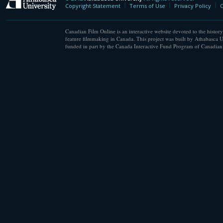
Athabasca University
Copyright Statement
Terms of Use
Privacy Policy
C
Canadian Film Online is an interactive website devoted to the history
feature filmmaking in Canada. This project was built by Athabasca U
funded in part by the Canada Interactive Fund Program of Canadian