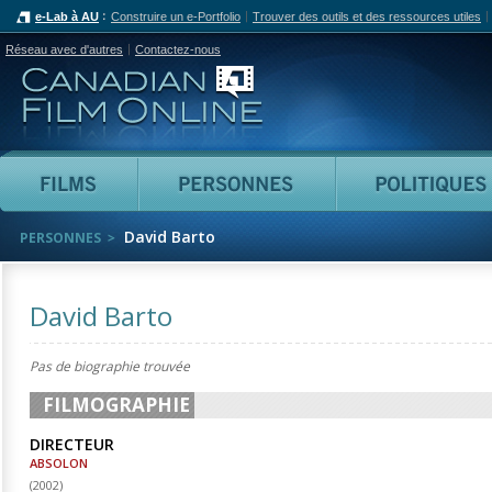
e-Lab à AU
Construire un e-Portfolio
Trouver des outils et des ressources utiles
Réseau avec d'autres
Contactez-nous
Canadian Film Online
Films
Personnes
David Barto
PERSONNES
David Barto
Pas de biographie trouvée
FILMOGRAPHIE
DIRECTEUR
ABSOLON
(
2002
)