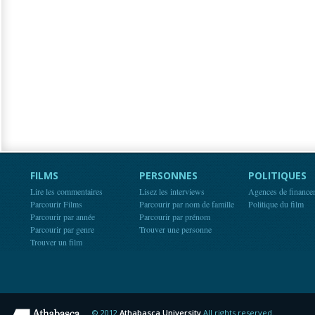
FILMS
PERSONNES
POLITIQUES
Lire les commentaires
Lisez les interviews
Agences de finance
Parcourir Films
Parcourir par nom de famille
Politique du film
Parcourir par année
Parcourir par prénom
Parcourir par genre
Trouver une personne
Trouver un film
© 2012
Athabasca University
All rights reserved.