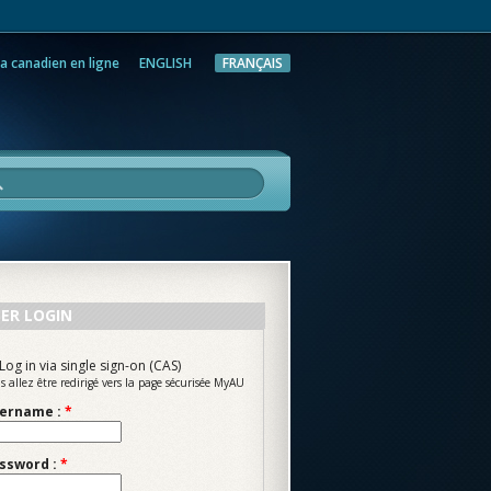
a canadien en ligne
ENGLISH
FRANÇAIS
rche
ER LOGIN
Log in via single sign-on (CAS)
s allez être redirigé vers la page sécurisée MyAU
ername :
*
ssword :
*