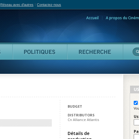
Réseau avec d'autres
Contactez-nous
Accueil
A propos du Ciném
adian Film Online
Personnes
Politiques
Reche
US
BUDGET
Vou
DISTRIBUTORS
Us
Cn Alliance Atlantis
Pa
Détails de