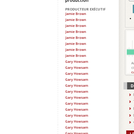
production
PRODUCTEUR EXÉCUTIF
Jamie Brown
Jamie Brown
Jamie Brown
Jamie Brown
Jamie Brown
Jamie Brown
Jamie Brown
Jamie Brown
Gary Howsam
A
Gary Howsam
c
c
Gary Howsam
Gary Howsam
D
Gary Howsam
Gary Howsam
Gary Howsam
Gary Howsam
Gary Howsam
Gary Howsam
Gary Howsam
Gary Howsam
Gary Howsam
L