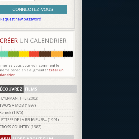
Request new password
CRÉER
UN CALENDRIER
imeriez-vous pour voir comment le
inéma canadien a augmenté?
Créer un
alandrier
ÉCOUVREZ
FILMS
FLYERMAN, THE (
2003
)
TWO'S A MOB (
1997
)
Kemek (
1975
)
LETTRES DE LA RELIGIEUSE... (
1991
)
CROSS COUNTRY (
1982
)
EARN
MORE ABOUT FILM