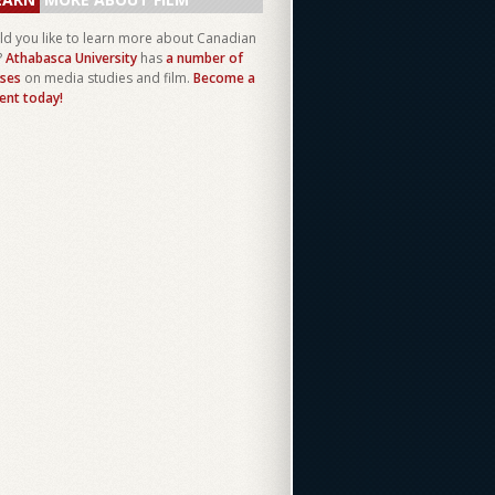
d you like to learn more about Canadian
?
Athabasca University
has
a number of
ses
on media studies and film.
Become a
ent today!