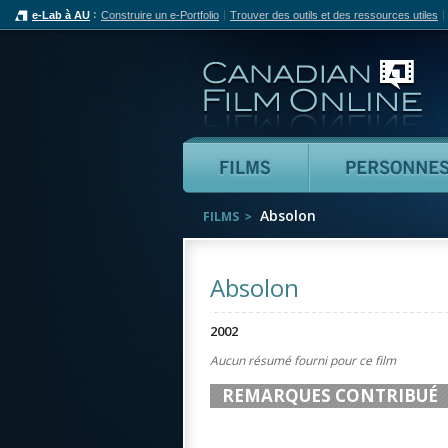
e-Lab à AU
Construire un e-Portfolio
Trouver des outils et des ressources utiles
Can
Films
Absolon
FILMS
Absolon
2002
Aucun résumé fourni pour ce film
REMARQUES CONTRIBUÉ