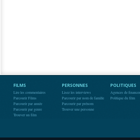
FILMS
PERSONNES
POLITIQUES
Lire les commentaires
Lisez les interviews
Agences de finance
Parcourir Films
Parcourir par nom de famille
Politique du film
Parcourir par année
Parcourir par prénom
Parcourir par genre
Trouver une personne
Trouver un film