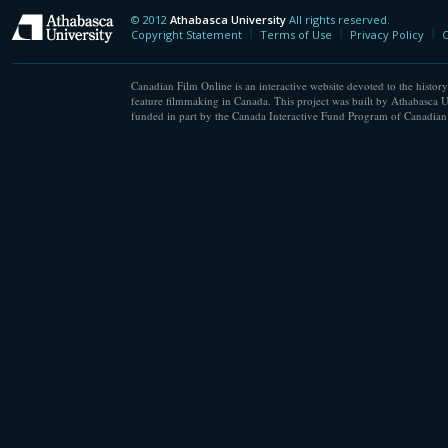
© 2012
Athabasca University
All rights reserved.
Athabasca University
Copyright Statement
Terms of Use
Privacy Policy
C
Canadian Film Online is an interactive website devoted to the history
feature filmmaking in Canada. This project was built by Athabasca U
funded in part by the Canada Interactive Fund Program of Canadian