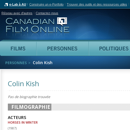
e-Lab à AU
Construire un e-Portfolio
Trouver des outils et des ressources utiles
Réseau avec d'autres
Contactez-nous
Canadian Film Online
Films
Personnes
Colin Kish
PERSONNES
Colin Kish
Pas de biographie trouvée
FILMOGRAPHIE
ACTEURS
HORSES IN WINTER
(
1987
)