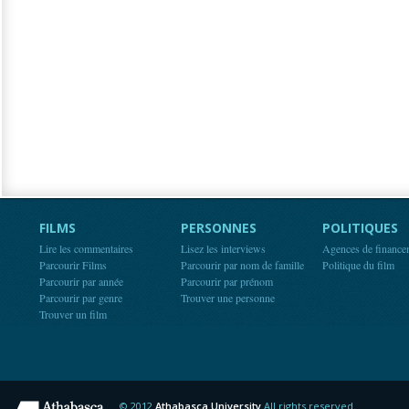
FILMS
PERSONNES
POLITIQUES
Lire les commentaires
Lisez les interviews
Agences de finance
Parcourir Films
Parcourir par nom de famille
Politique du film
Parcourir par année
Parcourir par prénom
Parcourir par genre
Trouver une personne
Trouver un film
© 2012
Athabasca University
All rights reserved.