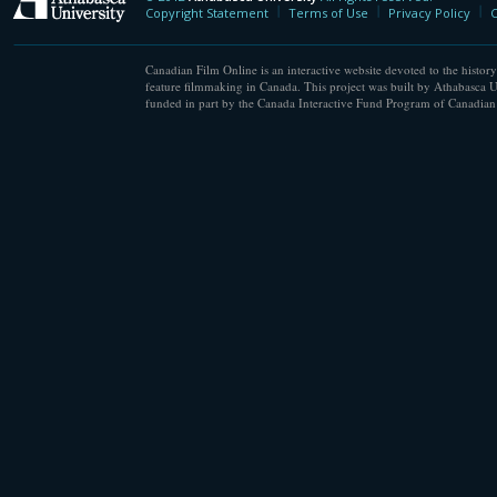
Athabasca University
Copyright Statement
Terms of Use
Privacy Policy
C
Canadian Film Online is an interactive website devoted to the history
feature filmmaking in Canada. This project was built by Athabasca U
funded in part by the Canada Interactive Fund Program of Canadian