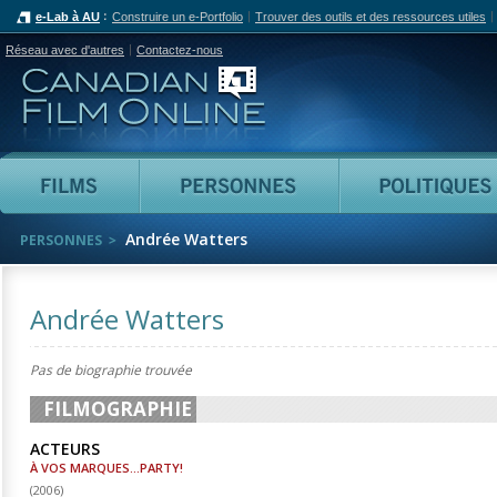
e-Lab à AU
Construire un e-Portfolio
Trouver des outils et des ressources utiles
Réseau avec d'autres
Contactez-nous
Canadian Film Online
Films
Personnes
Andrée Watters
PERSONNES
Andrée Watters
Pas de biographie trouvée
FILMOGRAPHIE
ACTEURS
À VOS MARQUES...PARTY!
(
2006
)