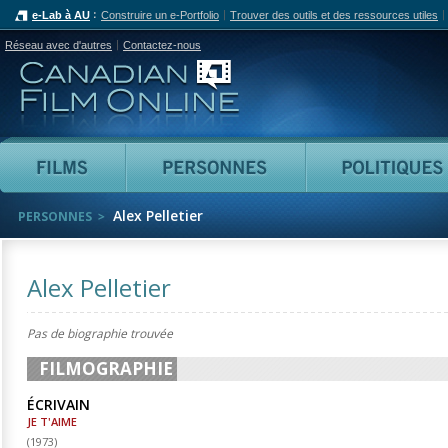
e-Lab à AU
Construire un e-Portfolio
Trouver des outils et des ressources utiles
Réseau avec d'autres
Contactez-nous
Canadian Film Online
Films
Personnes
Alex Pelletier
PERSONNES
Alex Pelletier
Pas de biographie trouvée
FILMOGRAPHIE
ÉCRIVAIN
JE T'AIME
(
1973
)