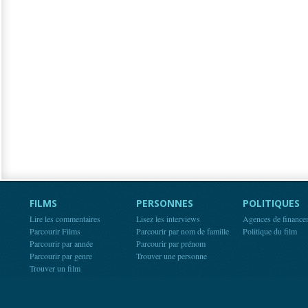
FILMS
PERSONNES
POLITIQUES
Lire les commentaires
Lisez les interviews
Agences de finance
Parcourir Films
Parcourir par nom de famille
Politique du film
Parcourir par année
Parcourir par prénom
Parcourir par genre
Trouver une personne
Trouver un film