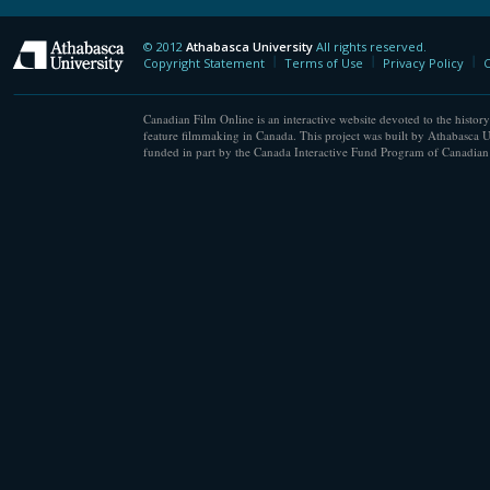
© 2012
Athabasca University
All rights reserved.
Athabasca University
Copyright Statement
Terms of Use
Privacy Policy
C
Canadian Film Online is an interactive website devoted to the history
feature filmmaking in Canada. This project was built by Athabasca U
funded in part by the Canada Interactive Fund Program of Canadian