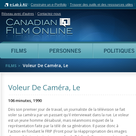
e-Lab à AU
Construire un e-Portfolio
Trouver des outils et des ressources utiles
Réseau avec d'autres
Contactez-nous
Canadian Film Online
Films
Personnes
Voleur De Caméra, Le
FILMS
Voleur De Caméra, Le
106 minutes, 1990
Dès son premier jour de travail, un journaliste de la télévision se fait
voler sa caméra par un passant qu'il interviewait dans la rue. Le voleur
est un jeune homme désabusé, mais néanmoins inquiet de la
représentation faite par la télé de sa génération. Il passe donc à
l'action en fondant le FRIP (Front pour la réappropriation des images