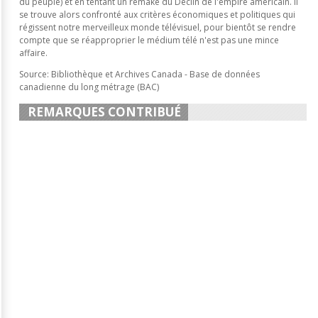
du peuple) et en tentant un remake du Déclin de l'empire américain. Il
se trouve alors confronté aux critères économiques et politiques qui
régissent notre merveilleux monde télévisuel, pour bientôt se rendre
compte que se réapproprier le médium télé n'est pas une mince
affaire.
Source: Bibliothèque et Archives Canada - Base de données
canadienne du long métrage (BAC)
REMARQUES CONTRIBUÉ