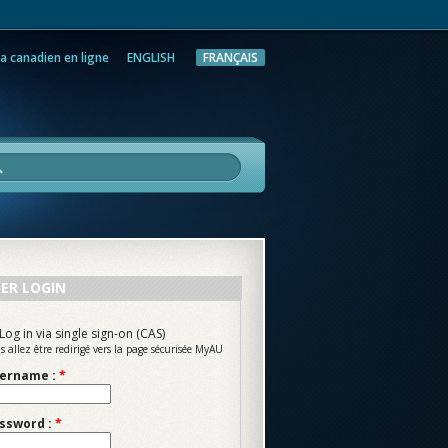
a canadien en ligne
ENGLISH
FRANÇAIS
rche
ER LOGIN
Log in via single sign-on (CAS)
s allez être redirigé vers la page sécurisée MyAU
ername :
*
ssword :
*