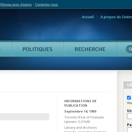
Réseau avec d'autres
Contactez-nous
Accueil
A propos du Ciném
adian Film Online
Personnes
Politiques
Reche
US
INFORMATIONS DE
Vou
PUBLICATION
Us
Septembre 14, 1989
Toronto (Fest of Festivals:
Uptown 1) 21h30
Pa
Library and Archives
Canada - Canadian Feature