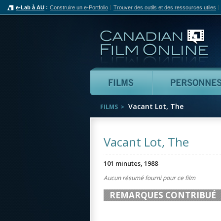
e-Lab à AU
Construire un e-Portfolio
Trouver des outils et des ressources utiles
Can
Films
Vacant Lot, The
FILMS
Vacant Lot, The
101 minutes, 1988
Aucun résumé fourni pour ce film
REMARQUES CONTRIBUÉ