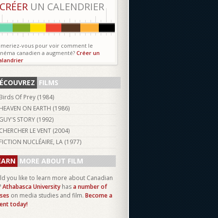
CRÉER
UN CALENDRIER
imeriez-vous pour voir comment le
inéma canadien a augmenté?
Créer un
alandrier
ÉCOUVREZ
FILMS
Birds Of Prey (
1984
)
HEAVEN ON EARTH (
1986
)
GUY'S STORY (
1992
)
CHERCHER LE VENT (
2004
)
FICTION NUCLÉAIRE, LA (
1977
)
EARN
MORE ABOUT FILM
d you like to learn more about Canadian
?
Athabasca University
has
a number of
ses
on media studies and film.
Become a
ent today!