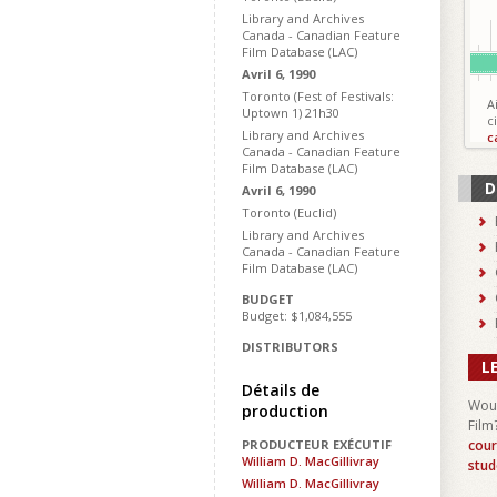
Library and Archives
Canada - Canadian Feature
Film Database (LAC)
Avril 6, 1990
Toronto (Fest of Festivals:
A
Uptown 1) 21h30
c
Library and Archives
c
Canada - Canadian Feature
Film Database (LAC)
D
Avril 6, 1990
Toronto (Euclid)
Library and Archives
Canada - Canadian Feature
Film Database (LAC)
BUDGET
Budget: $1,084,555
DISTRIBUTORS
L
Détails de
Woul
production
Film
PRODUCTEUR EXÉCUTIF
cour
William D. MacGillivray
stud
William D. MacGillivray