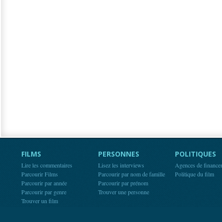
FILMS
PERSONNES
POLITIQUES
Lire les commentaires
Lisez les interviews
Agences de finance
Parcourir Films
Parcourir par nom de famille
Politique du film
Parcourir par année
Parcourir par prénom
Parcourir par genre
Trouver une personne
Trouver un film