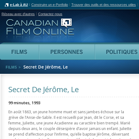
e-Lab à AU
Construire un e-Portfolio
Trouver des outils et des ressources utiles
Réseau avec d'autres
Contactez-nous
Canadian Film Online
Films
Personnes
Secret De Jérôme, Le
FILMS
Secret De Jérôme, Le
99 minutes, 1993
En août 1863, un jeune homme muet et sans jambes échoue sur la
grève de l’Anse-de-Sable. Il est recueilli par Jean, dit le Corse, et sa
femme, Juliette, une jeune Acadienne au caractère bien trempé. Marié
depuis deux ans, le couple désespère d’avoir jamais un enfant. Juliette
se prend d’affection pour l’infirme, qu’elle baptise Jérôme, déversant