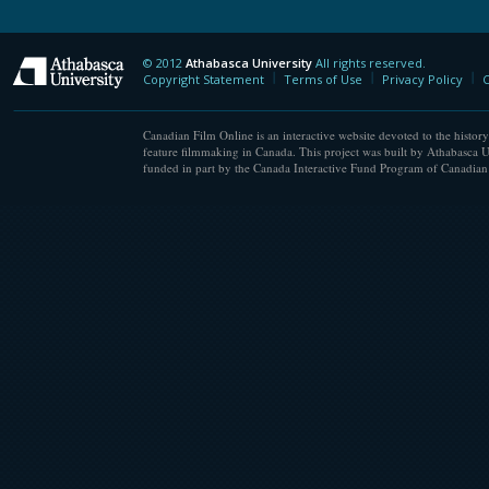
© 2012
Athabasca University
All rights reserved.
Athabasca University
Copyright Statement
Terms of Use
Privacy Policy
C
Canadian Film Online is an interactive website devoted to the history
feature filmmaking in Canada. This project was built by Athabasca U
funded in part by the Canada Interactive Fund Program of Canadian