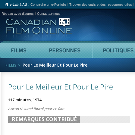
e-Lab à AU
Construire un e-Portfolio
Trouver des outils et des ressources utiles
Réseau avec d'autres
Contactez-nous
Canadian Film Online
Films
Personnes
Pour Le Meilleur Et Pour Le Pire
FILMS
Pour Le Meilleur Et Pour Le Pire
117 minutes, 1974
Aucun résumé fourni pour ce film
REMARQUES CONTRIBUÉ