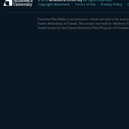
Athabasca University
Copyright Statement
Terms of Use
Privacy Policy
C
Canadian Film Online is an interactive website devoted to the history
feature filmmaking in Canada. This project was built by Athabasca U
funded in part by the Canada Interactive Fund Program of Canadian