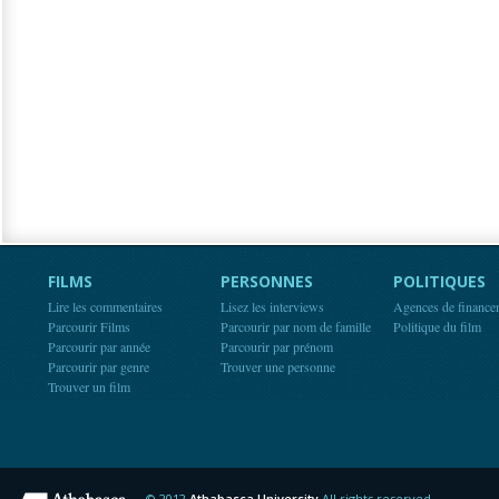
FILMS
PERSONNES
POLITIQUES
Lire les commentaires
Lisez les interviews
Agences de finance
Parcourir Films
Parcourir par nom de famille
Politique du film
Parcourir par année
Parcourir par prénom
Parcourir par genre
Trouver une personne
Trouver un film
© 2012
Athabasca University
All rights reserved.