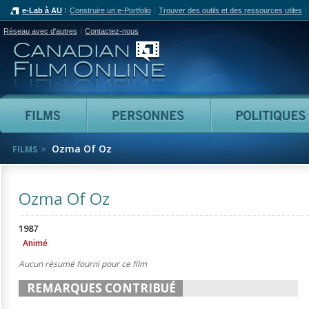
e-Lab à AU
Construire un e-Portfolio
Trouver des outils et des ressources utiles
Réseau avec d'autres
Contactez-nous
Canadian Film Online
Films
Personnes
Ozma Of Oz
FILMS
Ozma Of Oz
1987
Animé
Aucun résumé fourni pour ce film
REMARQUES CONTRIBUÉ