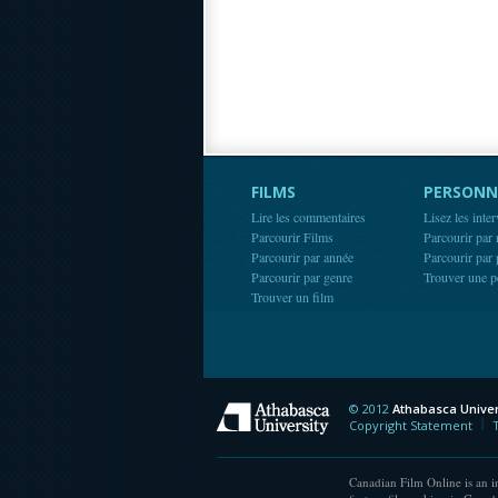
FILMS
PERSONN
Lire les commentaires
Lisez les inte
Parcourir Films
Parcourir par
Parcourir par année
Parcourir par
Parcourir par genre
Trouver une p
Trouver un film
© 2012
Athabasca Univer
Athabasca Universit
Copyright Statement
Canadian Film Online is an in