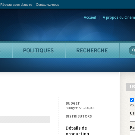
Réseau avec d'autres
Contactez-nous
Accueil
A propos du Ciném
adian Film Online
Personnes
Politiques
Reche
US
BUDGET
Vou
Budget: $1,200,000
Us
DISTRIBUTORS
Détails de
Pa
production