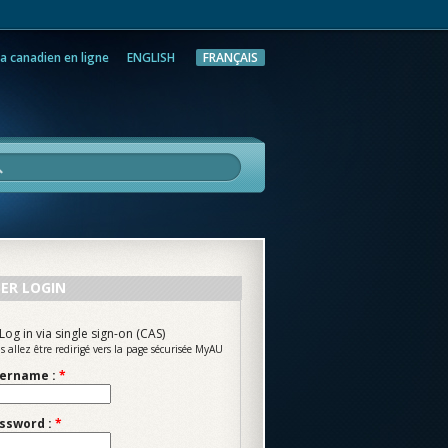
a canadien en ligne
ENGLISH
FRANÇAIS
rche
ER LOGIN
Log in via single sign-on (CAS)
s allez être redirigé vers la page sécurisée MyAU
ername :
*
ssword :
*