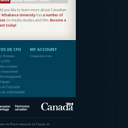
d you like to learn more about Canadian
?
Athabasca University
has
a number of
ses
on media studies and film.
Become a
ent today!
OS DE CFO
MY ACCOUNT
es Données
Connectez-vous
r à CFO
aires externes
e financement
 Développement
l'équipe
n de Copyright
n de confidentialité
Canada
Canadian Heritage
cadre du Fonds interactif du Canada de