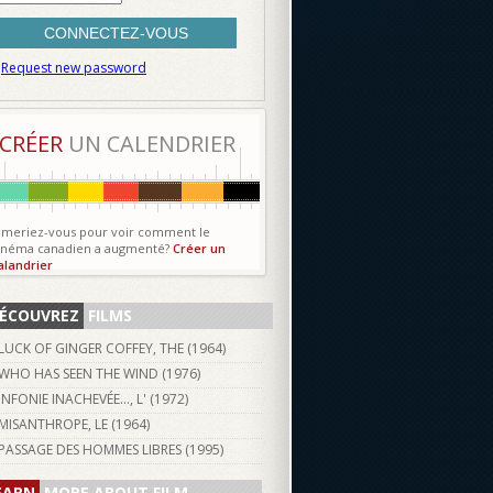
Request new password
CRÉER
UN CALENDRIER
imeriez-vous pour voir comment le
inéma canadien a augmenté?
Créer un
alandrier
ÉCOUVREZ
FILMS
LUCK OF GINGER COFFEY, THE (
1964
)
WHO HAS SEEN THE WIND (
1976
)
INFONIE INACHEVÉE..., L' (
1972
)
MISANTHROPE, LE (
1964
)
PASSAGE DES HOMMES LIBRES (
1995
)
EARN
MORE ABOUT FILM