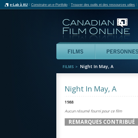
e-Lab à AU
Construire un e-Portfolio
Trouver des outils et des ressources utiles
Can
Films
Night In May, A
FILMS
Night In May, A
1988
Aucun résumé fourni pour ce film
REMARQUES CONTRIBUÉ