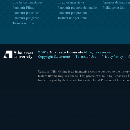
Lire les commentaires
Lisez les interviews
Agences de finance
Parcourir Films
Parcourir par nom de famille
Politique du film
Parcourir par année
Parcourir par prénom
Parcourir par genre
Trouver une personne
Trouver un film
© 2012
Athabasca University
All rights reserved.
Athabasca University
Copyright Statement
Terms of Use
Privacy Policy
C
Canadian Film Online is an interactive website devoted to the history
feature filmmaking in Canada. This project was built by Athabasca U
funded in part by the Canada Interactive Fund Program of Canadian