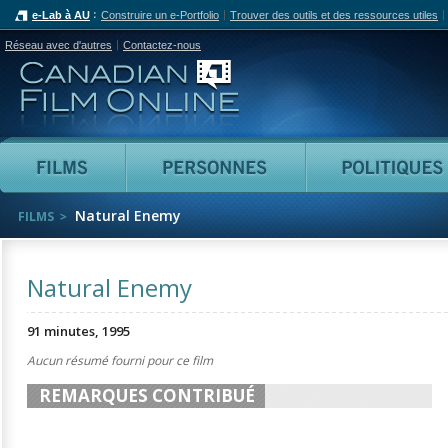
e-Lab à AU
Construire un e-Portfolio
Trouver des outils et des ressources utiles
Réseau avec d'autres
Contactez-nous
Canadian Film Online
Films
Personnes
Natural Enemy
FILMS
Natural Enemy
91 minutes, 1995
Aucun résumé fourni pour ce film
REMARQUES CONTRIBUÉ