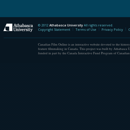
© 2012
Athabasca University
All rights reserved.
Athabasca University
Copyright Statement
Terms of Use
Privacy Policy
C
Canadian Film Online is an interactive website devoted to the history
feature filmmaking in Canada. This project was built by Athabasca U
funded in part by the Canada Interactive Fund Program of Canadian