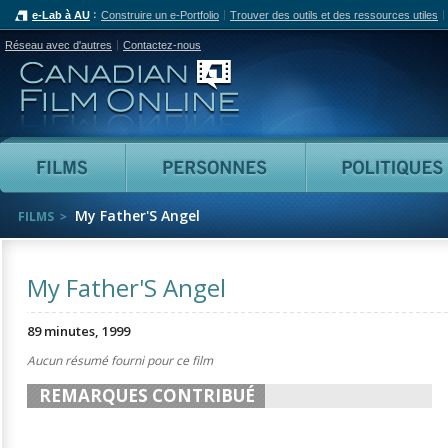
e-Lab à AU
Construire un e-Portfolio
Trouver des outils et des ressources utiles
Réseau avec d'autres
Contactez-nous
Canadian Film Online
Films
Personnes
My Father'S Angel
FILMS
My Father'S Angel
89 minutes, 1999
Aucun résumé fourni pour ce film
REMARQUES CONTRIBUÉ