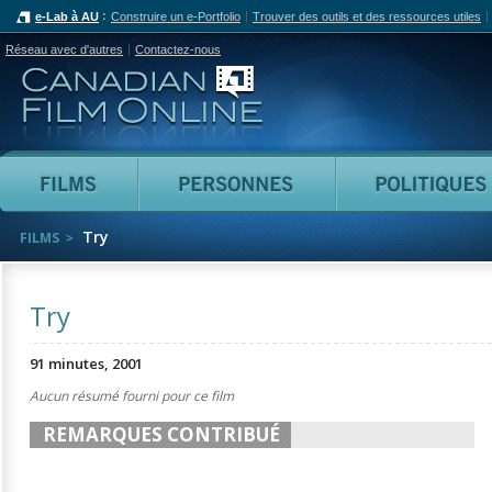
e-Lab à AU
Construire un e-Portfolio
Trouver des outils et des ressources utiles
Réseau avec d'autres
Contactez-nous
Canadian Film Online
Films
Personnes
Try
FILMS
Try
91 minutes, 2001
Aucun résumé fourni pour ce film
REMARQUES CONTRIBUÉ