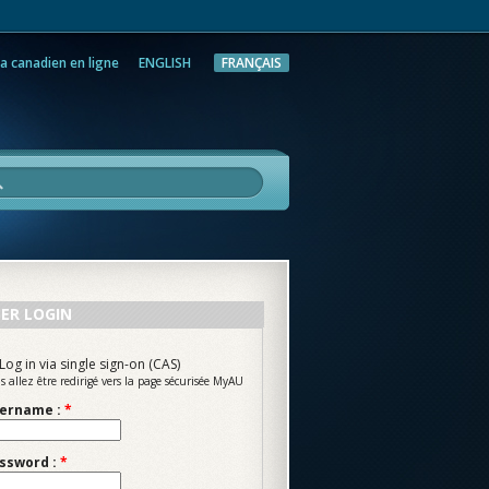
a canadien en ligne
ENGLISH
FRANÇAIS
rche
ER LOGIN
Log in via single sign-on (CAS)
s allez être redirigé vers la page sécurisée MyAU
ername :
*
ssword :
*