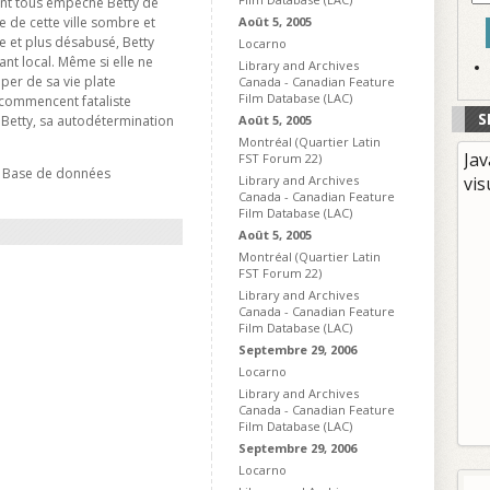
ont tous empeché Betty de
re de cette ville sombre et
Août 5, 2005
e et plus désabusé, Betty
Locarno
nt local. Même si elle ne
Library and Archives
per de sa vie plate
Canada - Canadian Feature
Film Database (LAC)
 commencent fataliste
S
Betty, sa autodétermination
Août 5, 2005
Montréal (Quartier Latin
Jav
FST Forum 22)
- Base de données
Library and Archives
vis
Canada - Canadian Feature
Film Database (LAC)
Août 5, 2005
Montréal (Quartier Latin
FST Forum 22)
Library and Archives
Canada - Canadian Feature
Film Database (LAC)
Septembre 29, 2006
Locarno
Library and Archives
Canada - Canadian Feature
Film Database (LAC)
Septembre 29, 2006
Locarno