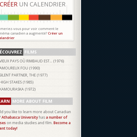
CRÉER
UN CALENDRIER
imeriez-vous pour voir comment le
inéma canadien a augmenté?
Créer un
alandrier
ÉCOUVREZ
FILMS
VIEUX PAYS OÙ RIMBAUD EST... (
1976
)
AMOUREUX FOU (
1990
)
SILENT PARTNER, THE (
1977
)
HIGH STAKES (
1985
)
KAMOURASKA (
1972
)
EARN
MORE ABOUT FILM
d you like to learn more about Canadian
?
Athabasca University
has
a number of
ses
on media studies and film.
Become a
ent today!