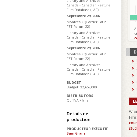
Library and Archives
Canada - Canadian Feature
Film Database (LAC)
Septembre 29, 2006
Montréal (Quartier Latin
FST Forum 22)
A
Library and Archives
c
Canada - Canadian Feature
c
Film Database (LAC)
Septembre 29, 2006
D
Montréal (Quartier Latin
FST Forum 22)
Library and Archives
Canada - Canadian Feature
Film Database (LAC)
BUDGET
Budget: $2,659,000
DISTRIBUTORS
Qc TVA Films
L
Woul
Détails de
Film
production
cour
stud
PRODUCTEUR EXÉCUTIF
Sam Grana