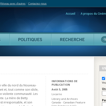
Réseau avec d'autres
Contactez-nous
Accueil
A propos du Ciném
adian Film Online
Personnes
Politiques
Reche
US
INFORMATIONS DE
Vou
PUBLICATION
ite ville du nord du Nouveau-
Us
ant et, tout comme son idole,
Août 5, 2005
'une violente communauté. Les
Locarno
nte. La mère de Betty
Library and Archives
Pa
st irresponsable, et son
Canada - Canadian Feature
Film Database (LAC)