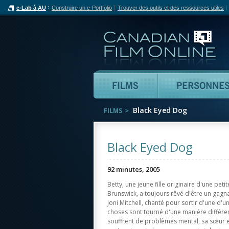
e-Lab à AU
Construire un e-Portfolio
Trouver des outils et des ressources utiles
Can
Films
Black Eyed Dog
FILMS
Black Eyed Dog
92 minutes, 2005
Betty, une jeune fille originaire d'une pet
Brunswick, a toujours rêvé d'être un gagn
Joni Mitchell, chanté pour sortir d'une d
choses sont tourné d'une manière différe
souffrent de problèmes mental, sa sœur e