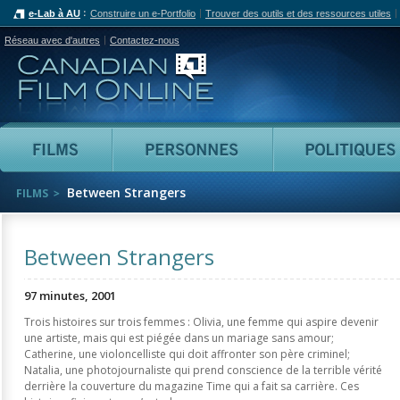
e-Lab à AU
Construire un e-Portfolio
Trouver des outils et des ressources utiles
Réseau avec d'autres
Contactez-nous
Canadian Film Online
Films
Personnes
Between Strangers
FILMS
Between Strangers
97 minutes, 2001
Trois histoires sur trois femmes : Olivia, une femme qui aspire devenir
une artiste, mais qui est piégée dans un mariage sans amour;
Catherine, une violoncelliste qui doit affronter son père criminel;
Natalia, une photojournaliste qui prend conscience de la terrible vérité
derrière la couverture du magazine Time qui a fait sa carrière. Ces