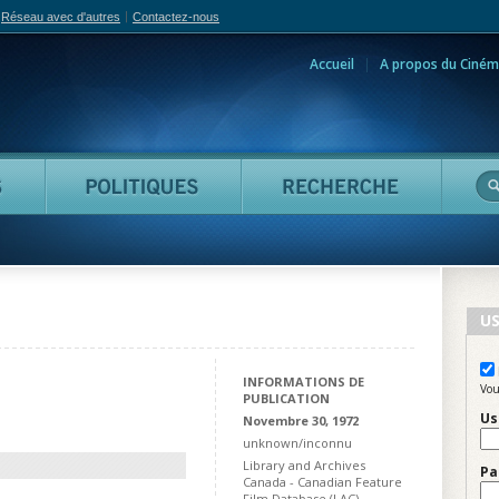
Réseau avec d'autres
Contactez-nous
Accueil
A propos du Ciném
adian Film Online
Personnes
Politiques
Reche
US
INFORMATIONS DE
Vou
PUBLICATION
Us
Novembre 30, 1972
unknown/inconnu
Library and Archives
Pa
Canada - Canadian Feature
Film Database (LAC)