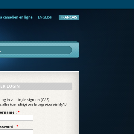
a canadien en ligne
ENGLISH
FRANÇAIS
rche
ER LOGIN
Log in via single sign-on (CAS)
s allez être redirigé vers la page sécurisée MyAU
ername :
*
ssword :
*