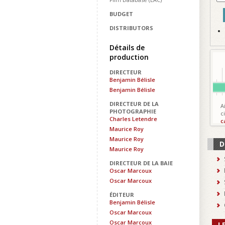
BUDGET
DISTRIBUTORS
Détails de
production
DIRECTEUR
Benjamin Bélisle
Benjamin Bélisle
DIRECTEUR DE LA
A
PHOTOGRAPHIE
c
Charles Letendre
c
Maurice Roy
Maurice Roy
D
Maurice Roy
DIRECTEUR DE LA BAIE
Oscar Marcoux
Oscar Marcoux
ÉDITEUR
Benjamin Bélisle
Oscar Marcoux
Oscar Marcoux
L