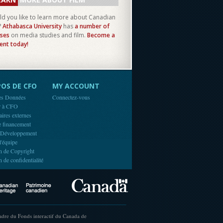
d you like to learn more about Canadian
?
Athabasca University
has
a number of
ses
on media studies and film.
Become a
ent today!
OS DE CFO
MY ACCOUNT
es Données
Connectez-vous
r à CFO
aires externes
e financement
 Développement
l'équipe
n de Copyright
n de confidentialité
Canada
Canadian Heritage
cadre du Fonds interactif du Canada de