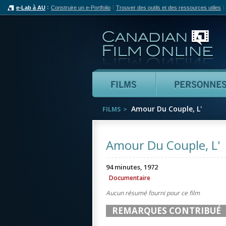
e-Lab à AU
Construire un e-Portfolio
Trouver des outils et des ressources utiles
Can
Films
Amour Du Couple, L'
FILMS
Amour Du Couple, L'
94 minutes, 1972
Documentaire
Aucun résumé fourni pour ce film
REMARQUES CONTRIBUÉ