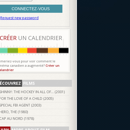
Request new password
CRÉER
UN CALENDRIER
imeriez-vous pour voir comment le
inéma canadien a augmenté?
Créer un
alandrier
ÉCOUVREZ
FILMS
SHINNY: THE HOCKEY IN ALL OF... (
2001
)
FOR THE LOVE OF A CHILD (
2005
)
SPECIAL FBI AGENT (
2003
)
HERO, THE (
1980
)
CAP AU NORD (
1978
)
EARN
MORE ABOUT FILM