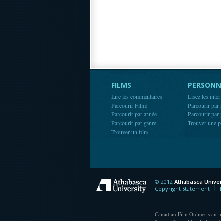
FILMS
PERSONN
Lire les commentaires
Lisez les inte
Parcourir Films
Parcourir par
Parcourir par année
Parcourir par
Parcourir par genre
Trouver une p
Trouver un film
© 2012
Athabasca Univer
Athabasca Universit
Copyright Statement
Canadian Film Online is an in