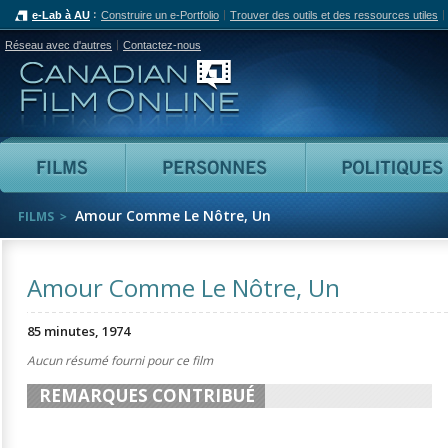
e-Lab à AU
Construire un e-Portfolio
Trouver des outils et des ressources utiles
Réseau avec d'autres
Contactez-nous
Canadian Film Online
Films
Personnes
Amour Comme Le Nôtre, Un
FILMS
Amour Comme Le Nôtre, Un
85 minutes, 1974
Aucun résumé fourni pour ce film
REMARQUES CONTRIBUÉ