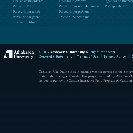
Lire les commentaires
Lisez les interviews
Agences de finance
Parcourir Films
Parcourir par nom de famille
Politique du film
Parcourir par année
Parcourir par prénom
Parcourir par genre
Trouver une personne
Trouver un film
© 2012
Athabasca University
All rights reserved.
Athabasca University
Copyright Statement
Terms of Use
Privacy Policy
C
Canadian Film Online is an interactive website devoted to the history
feature filmmaking in Canada. This project was built by Athabasca U
funded in part by the Canada Interactive Fund Program of Canadian