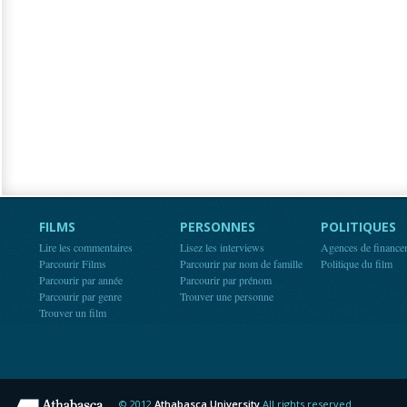
FILMS
PERSONNES
POLITIQUES
Lire les commentaires
Lisez les interviews
Agences de finance
Parcourir Films
Parcourir par nom de famille
Politique du film
Parcourir par année
Parcourir par prénom
Parcourir par genre
Trouver une personne
Trouver un film
© 2012
Athabasca University
All rights reserved.