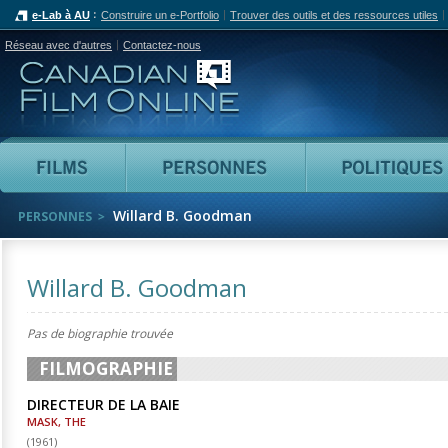
e-Lab à AU
Construire un e-Portfolio
Trouver des outils et des ressources utiles
Réseau avec d'autres
Contactez-nous
Canadian Film Online
Films
Personnes
Willard B. Goodman
PERSONNES
Willard B. Goodman
Pas de biographie trouvée
FILMOGRAPHIE
DIRECTEUR DE LA BAIE
MASK, THE
(
1961
)