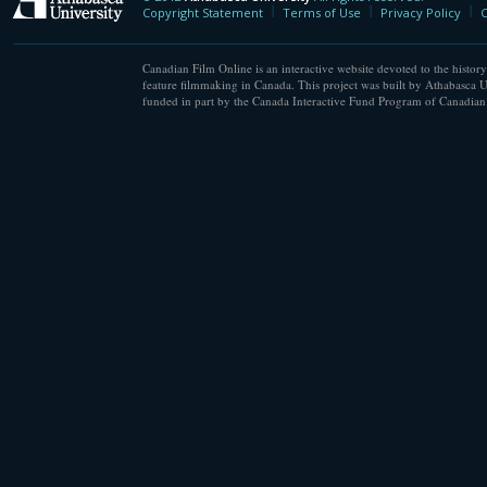
Athabasca University
Copyright Statement
Terms of Use
Privacy Policy
C
Canadian Film Online is an interactive website devoted to the history
feature filmmaking in Canada. This project was built by Athabasca U
funded in part by the Canada Interactive Fund Program of Canadian