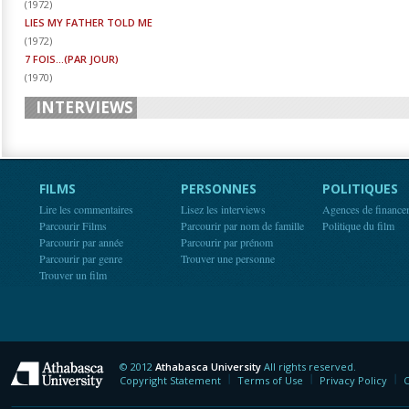
(
1972
)
LIES MY FATHER TOLD ME
(
1972
)
7 FOIS...(PAR JOUR)
(
1970
)
INTERVIEWS
FILMS
PERSONNES
POLITIQUES
Lire les commentaires
Lisez les interviews
Agences de finance
Parcourir Films
Parcourir par nom de famille
Politique du film
Parcourir par année
Parcourir par prénom
Parcourir par genre
Trouver une personne
Trouver un film
© 2012
Athabasca University
All rights reserved.
Athabasca University
Copyright Statement
Terms of Use
Privacy Policy
C