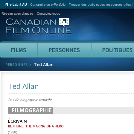
e-Lab à AU
Construire un e-Portfolio
Trouver des outils et des ressources utiles
Réseau avec d'autres
Contactez-nous
Canadian Film Online
Films
Personnes
Ted Allan
PERSONNES
Ted Allan
Pas de biographie trouvée
FILMOGRAPHIE
ÉCRIVAIN
BETHUNE: THE MAKING OF A HERO
(
1988
)