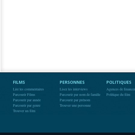
FILMS
PERSONNES
POLITIQUES
Lire les commentaires
Lisez les interviews
Agences de finance
Parcourir Films
Parcourir par nom de famille
Politique du film
Parcourir par année
Parcourir par prénom
Parcourir par genre
Trouver une personne
Trouver un film