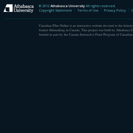
© 2012
Athabasca University
All rights reserved.
Athabasca University
Copyright Statement
Terms of Use
Privacy Policy
C
Canadian Film Online is an interactive website devoted to the history
feature filmmaking in Canada. This project was built by Athabasca U
funded in part by the Canada Interactive Fund Program of Canadian