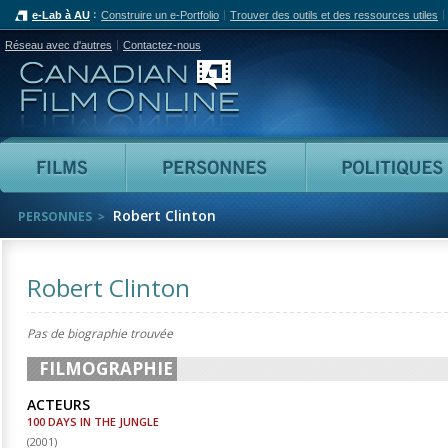
e-Lab à AU
Construire un e-Portfolio
Trouver des outils et des ressources utiles
Réseau avec d'autres
Contactez-nous
Canadian Film Online
Films
Personnes
Robert Clinton
PERSONNES
Robert Clinton
Pas de biographie trouvée
FILMOGRAPHIE
ACTEURS
100 DAYS IN THE JUNGLE
(
2001
)