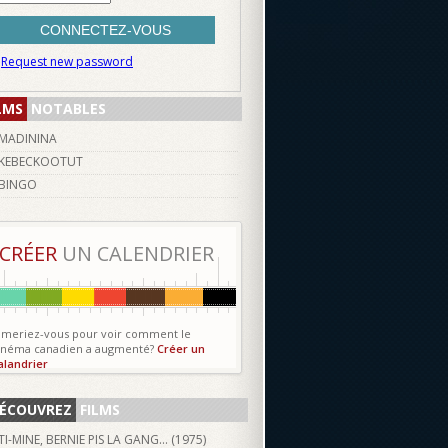
Request new password
LMS
NOTABLES
MADININA
KEBECKOOTUT
BINGO
CRÉER
UN CALENDRIER
imeriez-vous pour voir comment le
inéma canadien a augmenté?
Créer un
alandrier
ÉCOUVREZ
FILMS
TI-MINE, BERNIE PIS LA GANG… (
1975
)