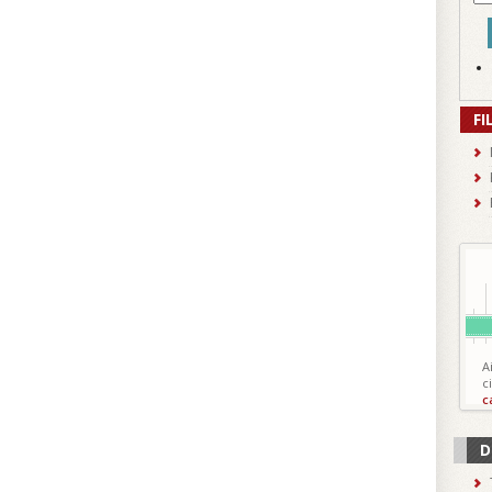
FI
A
c
c
D