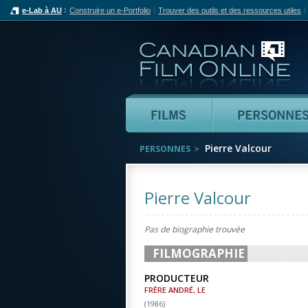
e-Lab à AU
Construire un e-Portfolio
Trouver des outils et des ressources utiles
Can
Films
Pierre Valcour
PERSONNES
Pierre Valcour
Pas de biographie trouvée
FILMOGRAPHIE
PRODUCTEUR
FRÈRE ANDRÉ, LE
(
1986
)