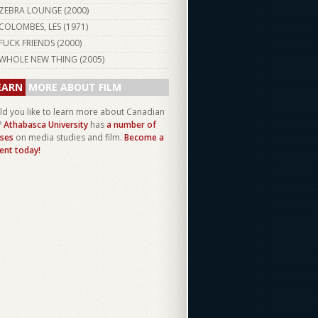
ZEBRA LOUNGE (
2000
)
COLOMBES, LES (
1971
)
FUCK FRIENDS (
2000
)
WHOLE NEW THING (
2005
)
EARN
MORE ABOUT FILM
d you like to learn more about Canadian
?
Athabasca University
has
a number of
ses
on media studies and film.
Become a
ent today!