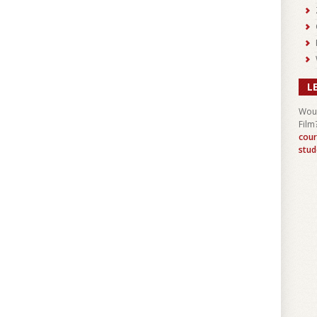
L
Woul
Film
cour
stud