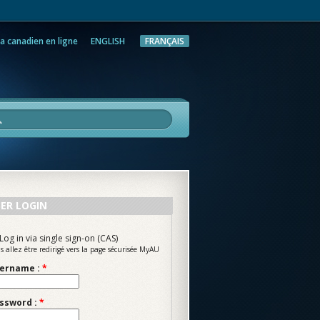
a canadien en ligne
ENGLISH
FRANÇAIS
rche
ER LOGIN
Log in via single sign-on (CAS)
s allez être redirigé vers la page sécurisée MyAU
ername :
*
ssword :
*