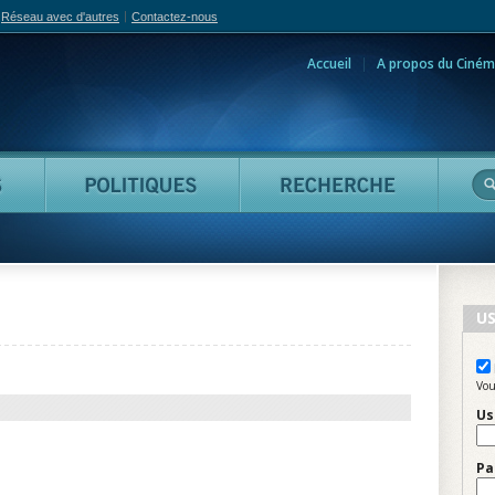
Réseau avec d'autres
Contactez-nous
Accueil
A propos du Ciném
adian Film Online
Personnes
Politiques
Reche
US
Vou
Us
Pa