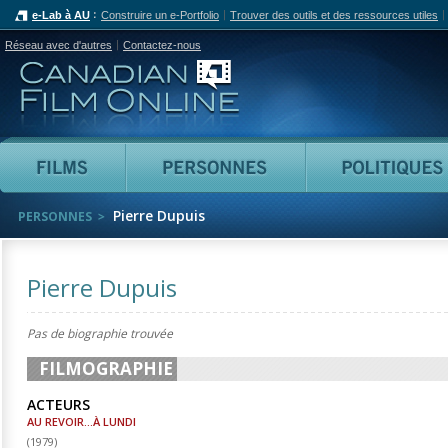
e-Lab à AU
Construire un e-Portfolio
Trouver des outils et des ressources utiles
Réseau avec d'autres
Contactez-nous
Canadian Film Online
Films
Personnes
Pierre Dupuis
PERSONNES
Pierre Dupuis
Pas de biographie trouvée
FILMOGRAPHIE
ACTEURS
AU REVOIR...À LUNDI
(
1979
)