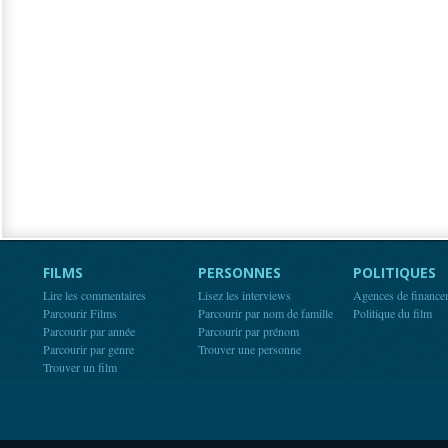
FILMS
PERSONNES
POLITIQUES
Lire les commentaires
Lisez les interviews
Agences de finance
Parcourir Films
Parcourir par nom de famille
Politique du film
Parcourir par année
Parcourir par prénom
Parcourir par genre
Trouver une personne
Trouver un film