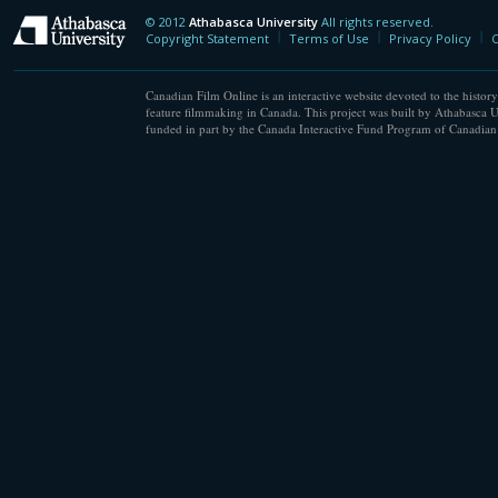
© 2012
Athabasca University
All rights reserved.
Athabasca University
Copyright Statement
Terms of Use
Privacy Policy
C
Canadian Film Online is an interactive website devoted to the history
feature filmmaking in Canada. This project was built by Athabasca U
funded in part by the Canada Interactive Fund Program of Canadian