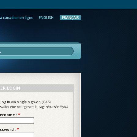
a canadien en ligne
ENGLISH
FRANÇAIS
rche
ER LOGIN
Log in via single sign-on (CAS)
s allez être redirigé vers la page sécurisée MyAU
ername :
*
ssword :
*