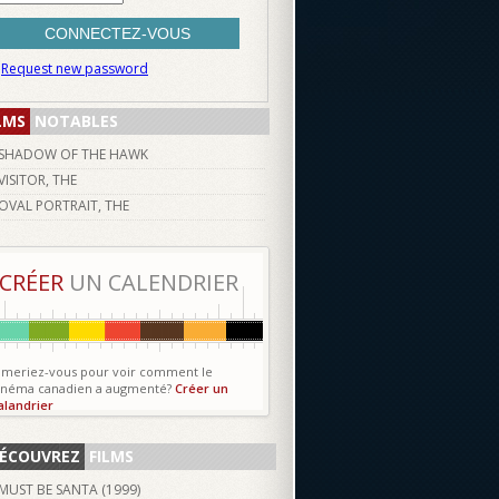
Request new password
LMS
NOTABLES
SHADOW OF THE HAWK
VISITOR, THE
OVAL PORTRAIT, THE
CRÉER
UN CALENDRIER
imeriez-vous pour voir comment le
inéma canadien a augmenté?
Créer un
alandrier
ÉCOUVREZ
FILMS
MUST BE SANTA (
1999
)