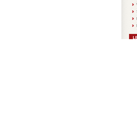
L
Woul
Film
cour
stud