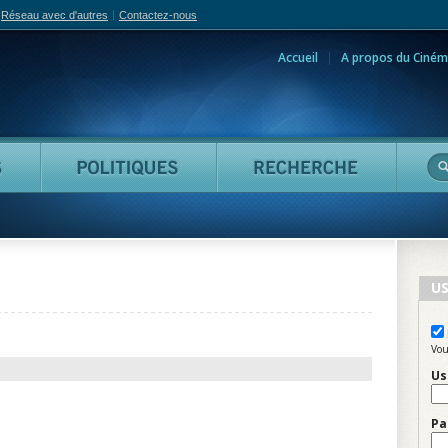
Réseau avec d'autres
Contactez-nous
Accueil
A propos du Ciném
adian Film Online
Personnes
Politiques
Reche
US
Vou
Us
Pa