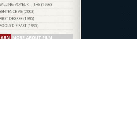
WILLING VOYEUR..., THE (
1993
)
SENTENCE VIE (
2003
)
FIRST DEGREE (
1995
)
FOOLS DIE FAST (
1995
)
EARN
MORE ABOUT FILM
d you like to learn more about Canadian
?
Athabasca University
has
a number of
ses
on media studies and film.
Become a
ent today!