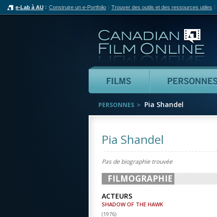
e-Lab à AU
Construire un e-Portfolio
Trouver des outils et des ressources utiles
Can
Films
Pia Shandel
PERSONNES
Pia Shandel
Pas de biographie trouvée
FILMOGRAPHIE
ACTEURS
SHADOW OF THE HAWK
(
1976
)