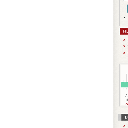
FI
A
c
c
D