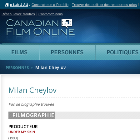
e-Lab à AU
Construire un e-Portfolio
Trouver des outils et des ressources utiles
Réseau avec d'autres
Contactez-nous
Canadian Film Online
Films
Personnes
Milan Cheylov
PERSONNES
Milan Cheylov
Pas de biographie trouvée
FILMOGRAPHIE
PRODUCTEUR
UNDER MY SKIN
(
1993
)