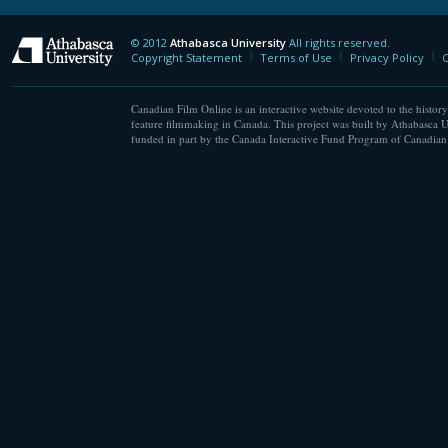
© 2012
Athabasca University
All rights reserved.
Athabasca University
Copyright Statement
Terms of Use
Privacy Policy
C
Canadian Film Online is an interactive website devoted to the history
feature filmmaking in Canada. This project was built by Athabasca U
funded in part by the Canada Interactive Fund Program of Canadian