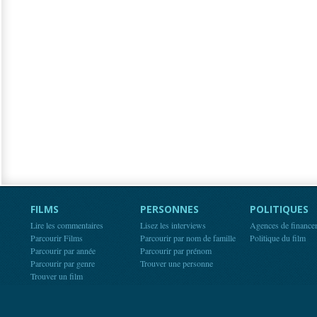
FILMS
PERSONNES
POLITIQUES
Lire les commentaires
Lisez les interviews
Agences de finance
Parcourir Films
Parcourir par nom de famille
Politique du film
Parcourir par année
Parcourir par prénom
Parcourir par genre
Trouver une personne
Trouver un film