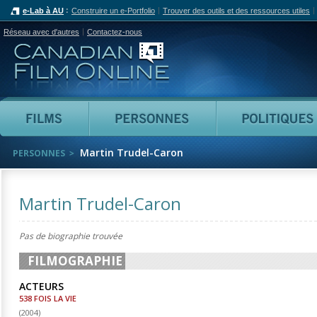
e-Lab à AU
Construire un e-Portfolio
Trouver des outils et des ressources utiles
Réseau avec d'autres
Contactez-nous
Canadian Film Online
Films
Personnes
Martin Trudel-Caron
PERSONNES
Martin Trudel-Caron
Pas de biographie trouvée
FILMOGRAPHIE
ACTEURS
538 FOIS LA VIE
(
2004
)