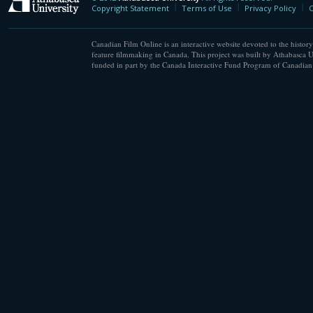
Athabasca University
Copyright Statement
Terms of Use
Privacy Policy
C
Canadian Film Online is an interactive website devoted to the history
feature filmmaking in Canada. This project was built by Athabasca U
funded in part by the Canada Interactive Fund Program of Canadian