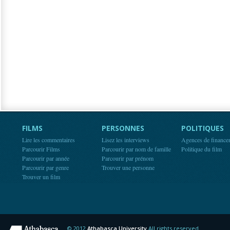
FILMS
PERSONNES
POLITIQUES
Lire les commentaires
Lisez les interviews
Agences de finance
Parcourir Films
Parcourir par nom de famille
Politique du film
Parcourir par année
Parcourir par prénom
Parcourir par genre
Trouver une personne
Trouver un film
© 2012
Athabasca University
All rights reserved.