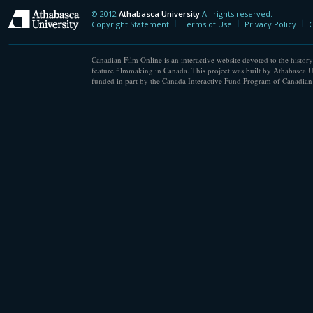
© 2012
Athabasca University
All rights reserved.
Athabasca University
Copyright Statement
Terms of Use
Privacy Policy
C
Canadian Film Online is an interactive website devoted to the history
feature filmmaking in Canada. This project was built by Athabasca U
funded in part by the Canada Interactive Fund Program of Canadian