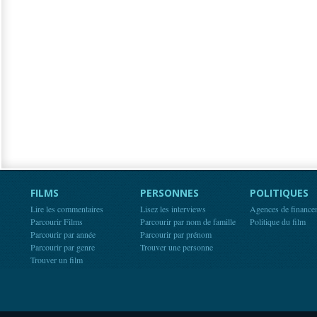
FILMS
PERSONNES
POLITIQUES
Lire les commentaires
Lisez les interviews
Agences de finance
Parcourir Films
Parcourir par nom de famille
Politique du film
Parcourir par année
Parcourir par prénom
Parcourir par genre
Trouver une personne
Trouver un film