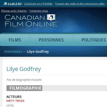
e-Lab à AU
Construire un e-Portfolio
Trouver des outils et des ressources utiles
Réseau avec d'autres
Contactez-nous
Canadian Film Online
Films
Personnes
Lilye Godfrey
PERSONNES
Lilye Godfrey
Pas de biographie trouvée
FILMOGRAPHIE
ACTEURS
DIRTY TRICKS
(
1979
)