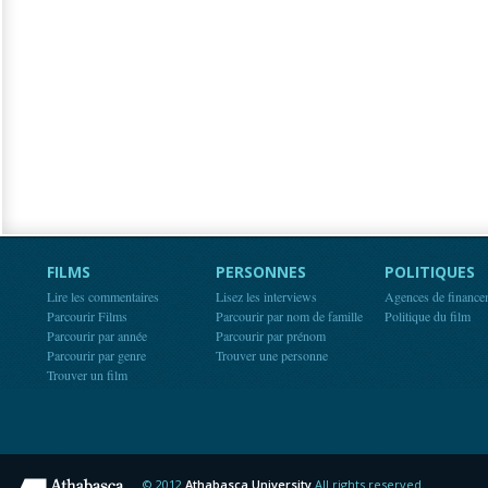
FILMS
PERSONNES
POLITIQUES
Lire les commentaires
Lisez les interviews
Agences de finance
Parcourir Films
Parcourir par nom de famille
Politique du film
Parcourir par année
Parcourir par prénom
Parcourir par genre
Trouver une personne
Trouver un film
© 2012
Athabasca University
All rights reserved.