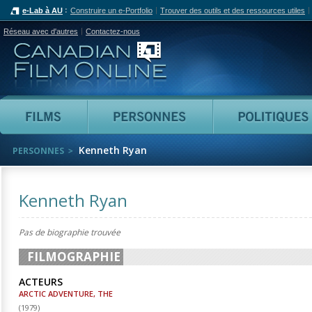
e-Lab à AU
Construire un e-Portfolio
Trouver des outils et des ressources utiles
Réseau avec d'autres
Contactez-nous
Canadian Film Online
Films
Personnes
Kenneth Ryan
PERSONNES
Kenneth Ryan
Pas de biographie trouvée
FILMOGRAPHIE
ACTEURS
ARCTIC ADVENTURE, THE
(
1979
)