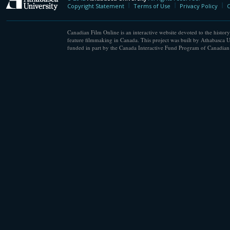
Athabasca University
Copyright Statement
Terms of Use
Privacy Policy
C
Canadian Film Online is an interactive website devoted to the history
feature filmmaking in Canada. This project was built by Athabasca U
funded in part by the Canada Interactive Fund Program of Canadian