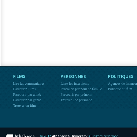
FILMS
PERSONNES
POLITIQUES
Lire les commentaires
Lisez les interviews
Agences de finance
Parcourir Films
Parcourir par nom de famille
Politique du film
Parcourir par année
Parcourir par prénom
Parcourir par genre
Trouver une personne
Trouver un film
© 2012
Athabasca University
All rights reserved.