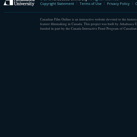
Athabasca University
Copyright Statement
Terms of Use
Privacy Policy
C
Canadian Film Online is an interactive website devoted to the history
feature filmmaking in Canada. This project was built by Athabasca U
funded in part by the Canada Interactive Fund Program of Canadian