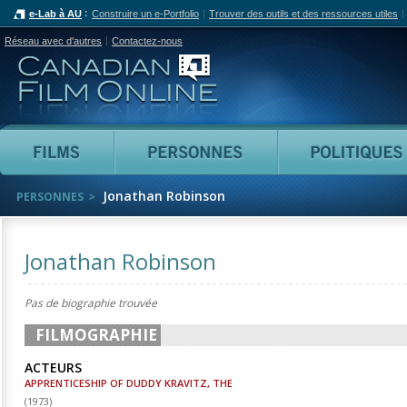
e-Lab à AU
Construire un e-Portfolio
Trouver des outils et des ressources utiles
Réseau avec d'autres
Contactez-nous
Canadian Film Online
Films
Personnes
Jonathan Robinson
PERSONNES
Jonathan Robinson
Pas de biographie trouvée
FILMOGRAPHIE
ACTEURS
APPRENTICESHIP OF DUDDY KRAVITZ, THE
(
1973
)